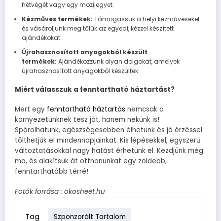
hétvégét vagy egy mozijegyet.
Kézműves termékek:
Támogassuk a helyi kézműveseket
és vásároljunk meg tőlük az egyedi, kézzel készített
ajándékokat.
Újrahasznosított anyagokból készült
termékek:
Ajándékozzunk olyan dolgokat, amelyek
újrahasznosított anyagokból készültek.
Miért válasszuk a fenntartható háztartást?
Mert egy
fenntartható háztartás
nemcsak a
környezetünknek tesz jót, hanem nekünk is!
Spórolhatunk, egészségesebben élhetünk és jó érzéssel
tölthetjük el mindennapjainkat. Kis lépésekkel, egyszerű
változtatásokkal nagy hatást érhetünk el. Kezdjünk még
ma, és alakítsuk át otthonunkat egy zöldebb,
fenntarthatóbb térré!
Fotók forrása : okosheet.hu
Tag
Szponzorált Tartalom