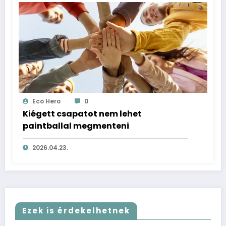
Eco Hero
0
Kiégett csapatot nem lehet
paintballal megmenteni
2026.04.23.
Ezek is érdekelhetnek