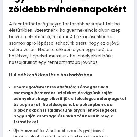
zöldebb mindennapokért
A fenntarthatóság egyre fontosabb szerepet tölt be
életünkben. Szeretnénk, ha gyermekeink is olyan szép
bolygón élhetnének, mint mi. A háztartásunkban is
számos apró lépéssel tehetünk azért, hogy ez a jövő
valóra váljon. Ebben a cikkben olyan egyszerű, de
hatékony tippeket mutatunk be, amelyekkel bárki
hozzájárulhat egy fenntarthatóbb jövőhöz.
Hulladékcsökkentés a háztartásban
Csomagolásmentes vásárlás: Támogassuk a
csomagolásmentes üzleteket, és vigyünk saját
edényeket, hogy elkerüljük a felesleges műanyagokat
és papírokat. A zöldségesnél, a pékségben és a
bioboltokban is találhatunk olyan lehetőségeket,
hogy saját csomagolásunkba tölthessük meg a
termékeket.
Újrahasznosítás: A hulladék szelektív gyűjtésével
hozzájárulunk ahhoz, hogy az értékes anyagok újra