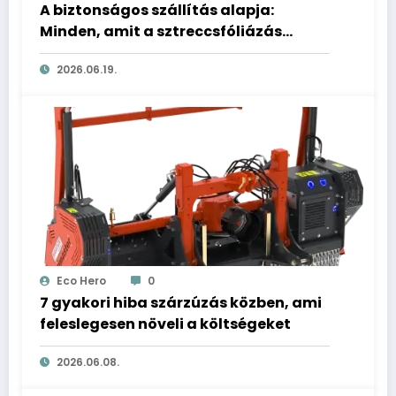
A biztonságos szállítás alapja:
Minden, amit a sztreccsfóliázás
helyes technikájáról tudni kell
2026.06.19.
Eco Hero
0
7 gyakori hiba szárzúzás közben, ami
feleslegesen növeli a költségeket
2026.06.08.