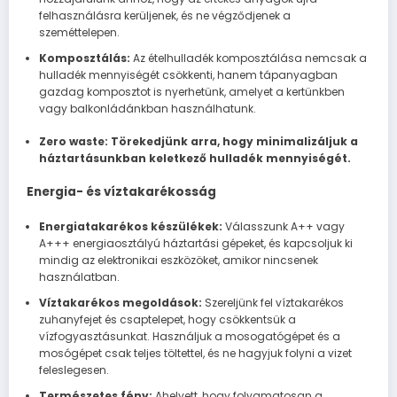
felhasználásra kerüljenek, és ne végződjenek a
szeméttelepen.
Komposztálás:
Az ételhulladék komposztálása nemcsak a
hulladék mennyiségét csökkenti, hanem tápanyagban
gazdag komposztot is nyerhetünk, amelyet a kertünkben
vagy balkonládánkban használhatunk.
Zero waste: Törekedjünk arra, hogy minimalizáljuk a
háztartásunkban keletkező hulladék mennyiségét.
Energia- és víztakarékosság
Energiatakarékos készülékek:
Válasszunk A++ vagy
A+++ energiaosztályú háztartási gépeket, és kapcsoljuk ki
mindig az elektronikai eszközöket, amikor nincsenek
használatban.
Víztakarékos megoldások:
Szereljünk fel víztakarékos
zuhanyfejet és csaptelepet, hogy csökkentsük a
vízfogyasztásunkat. Használjuk a mosogatógépet és a
mosógépet csak teljes töltettel, és ne hagyjuk folyni a vizet
feleslegesen.
Természetes fény:
Ahelyett, hogy folyamatosan a