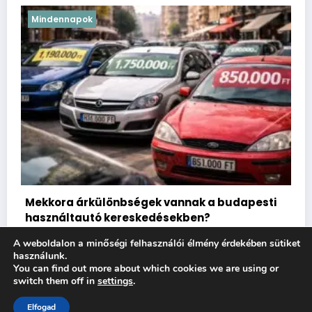
Mindennapok
Jól fizető képzések, amik egy
vannak a budapesti
végezhetőek
ésekben?
2026.01.30.
Eco Hero
A weboldalon a minőségi felhasználói élmény érdekében sütiket
használunk.
You can find out more about which cookies we are using or
switch them off in
settings
.
Elfogad
Eco Hero 2026 | Powered By
SpiceThemes