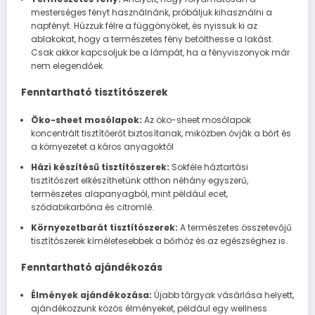
mesterséges fényt használnánk, próbáljuk kihasználni a
napfényt. Húzzuk félre a függönyöket, és nyissuk ki az
ablakokat, hogy a természetes fény betölthesse a lakást.
Csak akkor kapcsoljuk be a lámpát, ha a fényviszonyok már
nem elegendőek.
Fenntartható tisztítószerek
Öko-sheet mosólapok:
Az öko-sheet mosólapok
koncentrált tisztítóerőt biztosítanak, miközben óvják a bőrt és
a környezetet a káros anyagoktól
Házi készítésű tisztítószerek:
Sokféle háztartási
tisztítószert elkészíthetünk otthon néhány egyszerű,
természetes alapanyagból, mint például ecet,
szódabikarbóna és citromlé.
Környezetbarát tisztítószerek:
A természetes összetevőjű
tisztítószerek kíméletesebbek a bőrhöz és az egészséghez is.
Fenntartható ajándékozás
Élmények ajándékozása:
Újabb tárgyak vásárlása helyett,
ajándékozzunk közös élményeket, például egy wellness