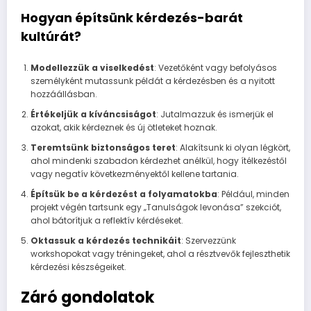
Hogyan építsünk kérdezés-barát
kultúrát?
Modellezzük a viselkedést
: Vezetőként vagy befolyásos
személyként mutassunk példát a kérdezésben és a nyitott
hozzáállásban.
Értékeljük a kíváncsiságot
: Jutalmazzuk és ismerjük el
azokat, akik kérdeznek és új ötleteket hoznak.
Teremtsünk biztonságos teret
: Alakítsunk ki olyan légkört,
ahol mindenki szabadon kérdezhet anélkül, hogy ítélkezéstől
vagy negatív következményektől kellene tartania.
Építsük be a kérdezést a folyamatokba
: Például, minden
projekt végén tartsunk egy „Tanulságok levonása” szekciót,
ahol bátorítjuk a reflektív kérdéseket.
Oktassuk a kérdezés technikáit
: Szervezzünk
workshopokat vagy tréningeket, ahol a résztvevők fejleszthetik
kérdezési készségeiket.
Záró gondolatok