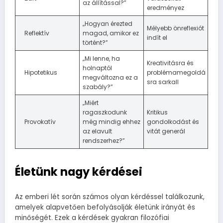
az állítással?”
eredményez
„Hogyan érezted
Mélyebb önreflexiót
Reflektív
magad, amikor ez
indít el
történt?”
„Mi lenne, ha
Kreativitásra és
holnaptól
Hipotetikus
problémamegoldá
megváltozna ez a
sra sarkall
szabály?”
„Miért
ragaszkodunk
Kritikus
Provokatív
még mindig ehhez
gondolkodást és
az elavult
vitát generál
rendszerhez?”
Életünk nagy kérdései
Az emberi lét során számos olyan kérdéssel találkozunk,
amelyek alapvetően befolyásolják életünk irányát és
minőségét. Ezek a kérdések gyakran filozófiai