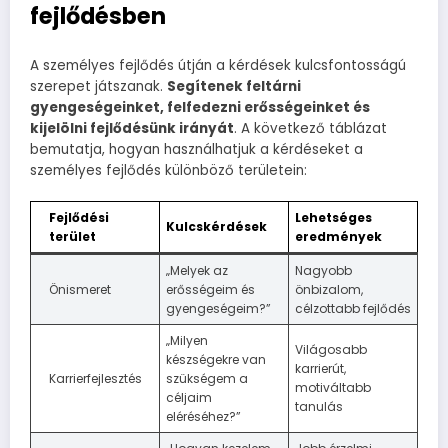
fejlődésben
A személyes fejlődés útján a kérdések kulcsfontosságú
szerepet játszanak.
Segítenek feltárni
gyengeségeinket, felfedezni erősségeinket és
kijelölni fejlődésünk irányát
. A következő táblázat
bemutatja, hogyan használhatjuk a kérdéseket a
személyes fejlődés különböző területein:
Fejlődési
Lehetséges
Kulcskérdések
terület
eredmények
„Melyek az
Nagyobb
Önismeret
erősségeim és
önbizalom,
gyengeségeim?”
célzottabb fejlődés
„Milyen
Világosabb
készségekre van
karrierút,
Karrierfejlesztés
szükségem a
motiváltabb
céljaim
tanulás
eléréséhez?”