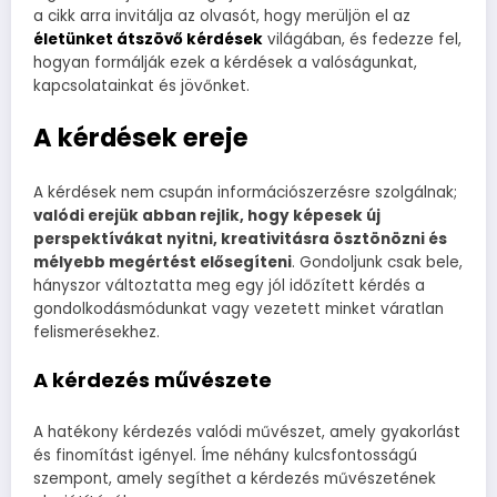
a cikk arra invitálja az olvasót, hogy merüljön el az
életünket átszövő kérdések
világában, és fedezze fel,
hogyan formálják ezek a kérdések a valóságunkat,
kapcsolatainkat és jövőnket.
A kérdések ereje
A kérdések nem csupán információszerzésre szolgálnak;
valódi erejük abban rejlik, hogy képesek új
perspektívákat nyitni, kreativitásra ösztönözni és
mélyebb megértést elősegíteni
. Gondoljunk csak bele,
hányszor változtatta meg egy jól időzített kérdés a
gondolkodásmódunkat vagy vezetett minket váratlan
felismerésekhez.
A kérdezés művészete
A hatékony kérdezés valódi művészet, amely gyakorlást
és finomítást igényel. Íme néhány kulcsfontosságú
szempont, amely segíthet a kérdezés művészetének