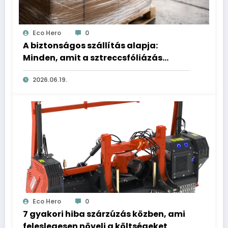
Eco Hero
0
A biztonságos szállítás alapja:
Minden, amit a sztreccsfóliázás
helyes technikájáról tudni kell
2026.06.19.
Eco Hero
0
7 gyakori hiba szárzúzás közben, ami
feleslegesen növeli a költségeket