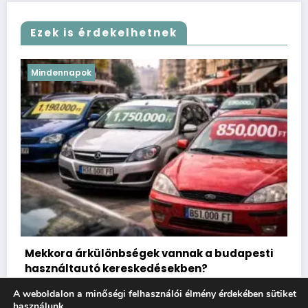
Ezek is érdekelhetnek
Mindennapok
Jól fizető képzések, amik egyetem helyett
ti
végezhetőek
2026.01.30.
Eco Hero
A weboldalon a minőségi felhasználói élmény érdekében sütiket
használunk.