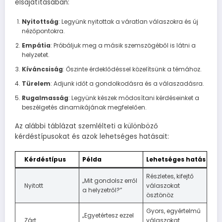
elsajátításában:
Nyitottság
: Legyünk nyitottak a váratlan válaszokra és új
nézőpontokra.
Empátia
: Próbáljuk meg a másik szemszögéből is látni a
helyzetet.
Kíváncsiság
: Őszinte érdeklődéssel közelítsünk a témához.
Türelem
: Adjunk időt a gondolkodásra és a válaszadásra.
Rugalmasság
: Legyünk készek módosítani kérdéseinket a
beszélgetés dinamikájának megfelelően.
Az alábbi táblázat szemlélteti a különböző
kérdéstípusokat és azok lehetséges hatásait:
Kérdéstípus
Példa
Lehetséges hatás
Részletes, kifejtő
„Mit gondolsz erről
Nyitott
válaszokat
a helyzetről?”
ösztönöz
Gyors, egyértelmű
„Egyetértesz ezzel
Zárt
válaszokat