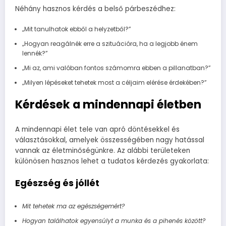
Néhány hasznos kérdés a belső párbeszédhez:
„Mit tanulhatok ebből a helyzetből?”
„Hogyan reagálnék erre a szituációra, ha a legjobb énem
lennék?”
„Mi az, ami valóban fontos számomra ebben a pillanatban?”
„Milyen lépéseket tehetek most a céljaim elérése érdekében?”
Kérdések a mindennapi életben
A mindennapi élet tele van apró döntésekkel és
választásokkal, amelyek összességében nagy hatással
vannak az életminőségünkre. Az alábbi területeken
különösen hasznos lehet a tudatos kérdezés gyakorlata:
Egészség és jóllét
Mit tehetek ma az egészségemért?
Hogyan találhatok egyensúlyt a munka és a pihenés között?