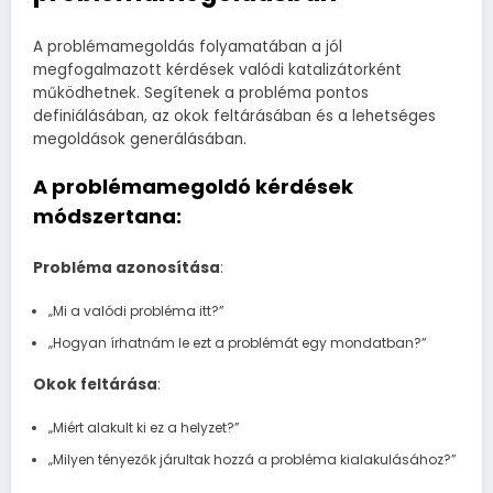
A problémamegoldás folyamatában a jól
megfogalmazott kérdések valódi katalizátorként
működhetnek. Segítenek a probléma pontos
definiálásában, az okok feltárásában és a lehetséges
megoldások generálásában.
A problémamegoldó kérdések
módszertana:
Probléma azonosítása
:
„Mi a valódi probléma itt?”
„Hogyan írhatnám le ezt a problémát egy mondatban?”
Okok feltárása
:
„Miért alakult ki ez a helyzet?”
„Milyen tényezők járultak hozzá a probléma kialakulásához?”