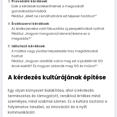
Provokáló kérdések
:
Ezek a kérdések kizökkenthetnek a megszokott
gondolkodásmódból.
Például: „Miért ne csinálhatnánk ezt teljesen fordítva?”
Érzékszervi kérdések
:
Az érzékszervekre való fókuszálás új perspektívákat nyithat.
Például: „Hogyan hangzana/nézne ki/érezne ez a
megoldás?”
Időutazó kérdések
:
A múltba vagy jövőbe helyezkedés friss meglátásokat
hozhat.
Például: „Hogyan oldották volna meg ezt a problémát 100
évvel ezelőtt? És hogyan oldanák meg 100 év múlva?”
A kérdezés kultúrájának építése
Egy olyan környezet kialakítása, ahol a kérdezés
természetes és támogatott, rendkívül értékes mind
személyes, mind szakmai szinten. Ez a kultúra ösztönzi a
folyamatos tanulást, az innovációt és a nyílt
kommunikációt.