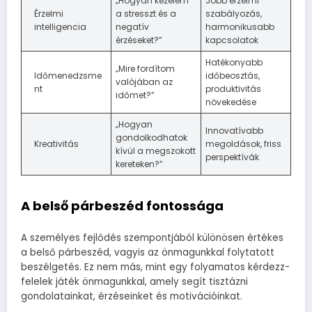
„Hogyan kezelem
Jobb érzelmi
Érzelmi
a stresszt és a
szabályozás,
intelligencia
negatív
harmonikusabb
érzéseket?”
kapcsolatok
Hatékonyabb
„Mire fordítom
Időmenedzsme
időbeosztás,
valójában az
nt
produktivitás
időmet?”
növekedése
„Hogyan
Innovatívabb
gondolkodhatok
Kreativitás
megoldások, friss
kívül a megszokott
perspektívák
kereteken?”
A belső párbeszéd fontossága
A személyes fejlődés szempontjából különösen értékes
a belső párbeszéd, vagyis az önmagunkkal folytatott
beszélgetés. Ez nem más, mint egy folyamatos kérdezz-
felelek játék önmagunkkal, amely segít tisztázni
gondolatainkat, érzéseinket és motivációinkat.