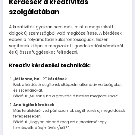
Kérdések a kreativitás
szolgálatában
A kreativitás gyakran nem más, mint a megszokott
dolgok új szemszögből való megközelítése. A kérdések
ebben a folyamatban kulcsfontosságúak, hiszen
segítenek kilépni a megszokott gondolkodási sémákból
és új összefüggéseket felfedezni.
Kreatív kérdezési technikák:
„Mi lenne, ha…?” kérdések
:
Ezek a kérdések segítenek elképzelni alternatív valóságokat
és szcenáriókat.
Például: „Mi lenne, ha a gravitáció hirtelen megfordulna?”
Analógiás kérdések
:
Más területekről vett párhuzamok segíthetnek új megoldások
felfedezésében.
Például: „Hogyan oldaná meg ezt a problémát egy
természettudós/művész/séf?”