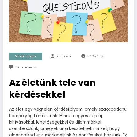
Mindennapok
Eco Hero
2025.01.13.
0 Comments
Az életünk tele van
kérdésekkel
Az élet egy végtelen kérdésfolyam, amely szakadatlanul
hömpölyög körülöttünk. Minden egyes nap új
kihívásokkal, lehetőségekkel és dilemmákkal
szembesülünk, amelyek arra késztetnek minket, hogy
elgondolkodjunk, mérlegeljünk és döntéseket hozzunk. Ez