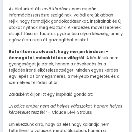
Az életünket átszövő kérdések nem csupán
információszerzésre szolgálnak; valódi erejük abban
rejlik, hogy formálják gondolkodásunkat, inspirálnak és új
utakat nyitnak meg előttünk. A kérdezés művészetének
elsajátítása és tudatos gyakorlása olyan készség, amely
egész életünkön át gazdagíthat minket.
Bátorítom az olvasót, hogy merjen kérdezni –
önmagától, másoktól és a világtól
. A kérdések nem
gyengeséget jeleznek, hanem a növekedés és a
fejlődés iránti elkötelezettséget. Minden egyes kérdés
egy lépés az önmegismerés, a mélyebb megértés és a
személyes fejlődés útján.
Zárásként álljon itt egy inspiráló gondolat:
„A bölcs ember nem ad helyes válaszokat, hanem helyes
kérdéseket tesz fel.”
– Claude Lévi-Strauss
Emlékezzünk arra, hogy az élet nagy kalandja nem
feltétlenül a válaszok megtalálásában, hanem a