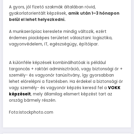
A gyors, jól fizető szakmák általában rövid,
gyakorlatorientált képzések,
amik után 1–3 hónapon
belül el lehet helyezkedni.
A munkaerőpiac kereslete mindig változik, ezért
érdemes piacképes területet választani: logisztika,
vagyonvédelem, IT, egészségügy, építőipar.
A különféle képzések kombinálhatóak is például
targoncás + raktári adminisztráció, vagy biztonsági őr +
személy- és vagyonőr tanúsítvány, így gyorsabban
lehet előrelépni a fizetésben. Ha érdekel a biztonsági őr
vagy személy- és vagyonőr képzés keresd fel a
VOKK
képzéseit
, mely államilag elismert képzést tart az
ország bármely részén.
Foto:istockphoto.com