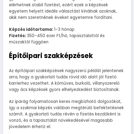
elérhetnek stabil fizetést, ezért ezek a képzések
egyetem helyett ideális választást kínálnak azoknak,
akik nem szeretnének éveket egyetemre fordítani.
Képzés időtartama:
1–3 hónap
Fizetés:
350–450 ezer Ft/hó, tapasztalattól és
műszaktól függően
Építőipari szakképzések
Az építőipari szakképzések nagyszerű példát jelentenek
arra, hogy a gyakorlati tudás rövid idő alatt jól fizető
karrierhez vezethet. A kőműves, burkoló, villanyszerelő
vagy ács képzések gyors elhelyezkedést biztosítanak.
Az iparág folyamatosan keres megbízható dolgozókat,
így a szakmai képzés valóban megtérülő befektetésnek
számít. A gyakorlati tudás révén a fizetés kezdőként is
vonzó, és a tapasztalat növekedésével magasabb
jövedelem érhető el.