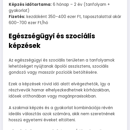
Képzés időtartama:
6 hónap – 2 év (tanfolyam +
gyakorlat)
Fizetés:
kezdőként 350–400 ezer Ft, tapasztalattal akár
600–700 ezer Ft/hó
Egészségügyi és szociális
képzések
Az egészségügyi és szociális területen a tanfolyamok
lehetőséget nyújtanak ápolói asszisztens, szociális
gondozó vagy masszőr pozíciók betöltésére.
Ezek a képzések rövid idő alatt elvégezhetők, így a
résztvevők hamar elhelyezkedhetnek kórházakban,
idősek otthonában vagy magánpraxisokban.
A szakmai képzés és a gyakorlat kombinációja révén
ideális választás azok számára, akik nem szeretnének
hosszú egyetemi éveket eltölteni.