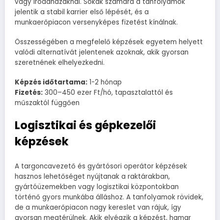
vagy irodaházaknál. Sokak számára a tanfolyamok
jelentik a stabil karrier első lépését, és a
munkaerőpiacon versenyképes fizetést kínálnak.
Összességében a megfelelő képzések egyetem helyett
valódi alternatívát jelentenek azoknak, akik gyorsan
szeretnének elhelyezkedni.
Képzés időtartama:
1-2 hónap
Fizetés:
300–450 ezer Ft/hó, tapasztalattól és
műszaktól függően
Logisztikai és gépkezelői
képzések
A targoncavezető és gyártósori operátor képzések
hasznos lehetőséget nyújtanak a raktárakban,
gyártóüzemekben vagy logisztikai központokban
történő gyors munkába álláshoz. A tanfolyamok rövidek,
de a munkaerőpiacon nagy kereslet van rájuk, így
gyorsan megtérülnek. Akik elvégzik a képzést, hamar