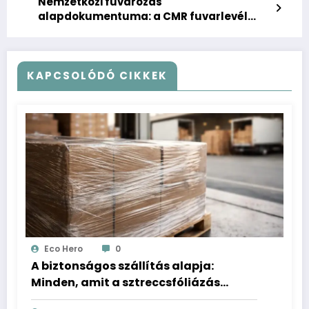
Nemzetközi fuvarozás
alapdokumentuma: a CMR fuvarlevél
bemutatása
KAPCSOLÓDÓ CIKKEK
Eco Hero
0
A biztonságos szállítás alapja:
Minden, amit a sztreccsfóliázás
helyes technikájáról tudni kell