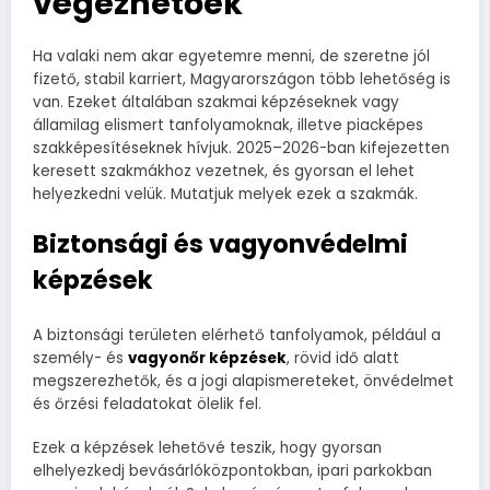
végezhetőek
Ha valaki nem akar egyetemre menni, de szeretne jól
fizető, stabil karriert, Magyarországon több lehetőség is
van. Ezeket általában szakmai képzéseknek vagy
államilag elismert tanfolyamoknak, illetve piacképes
szakképesítéseknek hívjuk. 2025–2026-ban kifejezetten
keresett szakmákhoz vezetnek, és gyorsan el lehet
helyezkedni velük. Mutatjuk melyek ezek a szakmák.
Biztonsági és vagyonvédelmi
képzések
A biztonsági területen elérhető tanfolyamok, például a
személy- és
vagyonőr képzések
, rövid idő alatt
megszerezhetők, és a jogi alapismereteket, önvédelmet
és őrzési feladatokat ölelik fel.
Ezek a képzések lehetővé teszik, hogy gyorsan
elhelyezkedj bevásárlóközpontokban, ipari parkokban