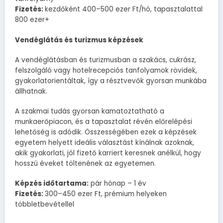
Fizetés:
kezdőként 400–500 ezer Ft/hó, tapasztalattal
800 ezer+
Vendéglátás és turizmus képzések
A vendéglátásban és turizmusban a szakács, cukrász,
felszolgáló vagy hotelrecepciós tanfolyamok rövidek,
gyakorlatorientáltak, így a résztvevők gyorsan munkába
állhatnak.
A szakmai tudás gyorsan kamatoztatható a
munkaerőpiacon, és a tapasztalat révén előrelépési
lehetőség is adódik. Összességében ezek a képzések
egyetem helyett ideális választást kínálnak azoknak,
akik gyakorlati, jól fizető karriert keresnek anélkül, hogy
hosszú éveket töltenének az egyetemen.
Képzés időtartama:
pár hónap – 1 év
Fizetés:
300–450 ezer Ft, prémium helyeken
többletbevétellel