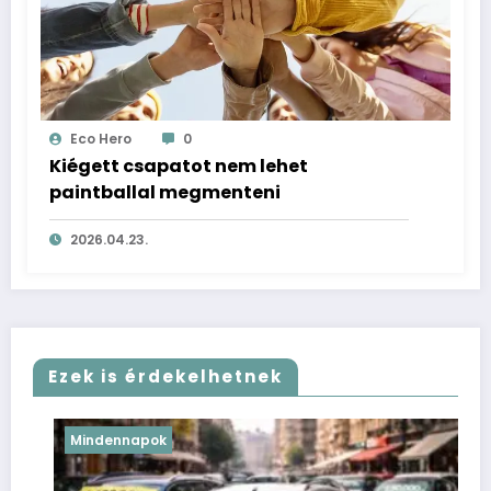
Eco Hero
0
Kiégett csapatot nem lehet
paintballal megmenteni
2026.04.23.
Ezek is érdekelhetnek
Mindennapok
M