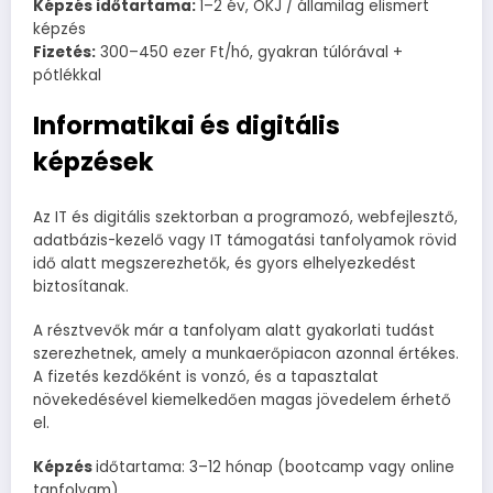
Képzés időtartama:
1–2 év, OKJ / államilag elismert
képzés
Fizetés:
300–450 ezer Ft/hó, gyakran túlórával +
pótlékkal
Informatikai és digitális
képzések
Az IT és digitális szektorban a programozó, webfejlesztő,
adatbázis-kezelő vagy IT támogatási tanfolyamok rövid
idő alatt megszerezhetők, és gyors elhelyezkedést
biztosítanak.
A résztvevők már a tanfolyam alatt gyakorlati tudást
szerezhetnek, amely a munkaerőpiacon azonnal értékes.
A fizetés kezdőként is vonzó, és a tapasztalat
növekedésével kiemelkedően magas jövedelem érhető
el.
Képzés
időtartama: 3–12 hónap (bootcamp vagy online
tanfolyam)