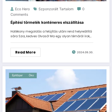
Eco Hero
Szponzorált Tartalom
0
Comments
Építési törmelék konténeres elszállítása
Hatékony megoldás a felújítás utáni rend helyreállítá
sára Szia, kedves Olvasó! Ma egy olyan témáról írok,…
Read More
2024.09.30.
Építőipar
Öko