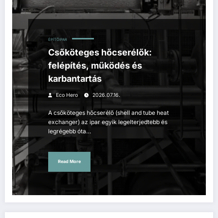
ÉPÍTŐIPAR
Csőköteges hőcserélők:
felépítés, működés és
karbantartás
Eco Hero
2026.07.16.
A csőköteges hőcserélő (shell and tube heat
exchanger) az ipar egyik legelterjedtebb és
legrégebb óta…
Read More