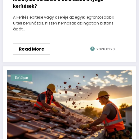
kerítések?
A kerítés építése vagy cseréje az egyik legfontosabb k
ültéri beruházás, hiszen nemcsak az ingatlan biztons
ágát…
Read More
2026.01.23.
Építőipar