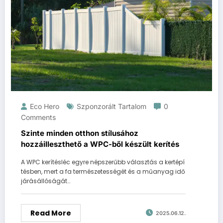
Eco Hero
Szponzorált Tartalom
0
Comments
Szinte minden otthon stílusához
hozzáilleszthető a WPC-ből készült kerítés
A WPC kerítésléc egyre népszerűbb választás a kertépí
tésben, mert a fa természetességét és a műanyag idő
járásállóságát…
Read More
2025.06.12.