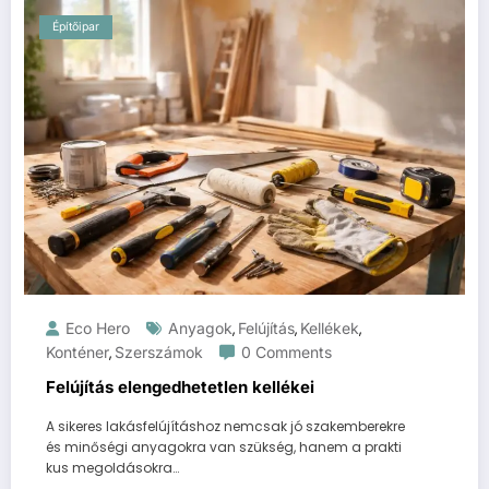
Építőipar
Eco Hero
Anyagok
Felújítás
Kellékek
,
,
,
Konténer
Szerszámok
0 Comments
,
Felújítás elengedhetetlen kellékei
A sikeres lakásfelújításhoz nemcsak jó szakemberekre
és minőségi anyagokra van szükség, hanem a prakti
kus megoldásokra…