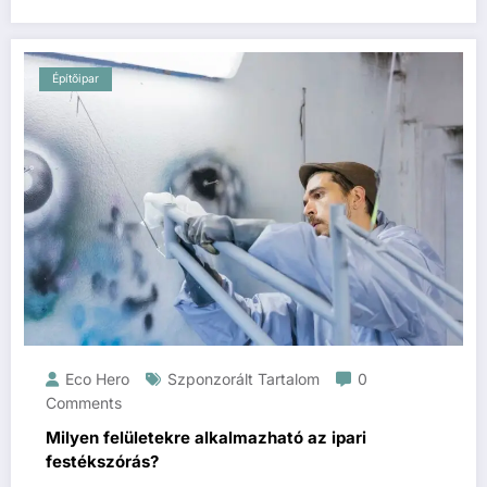
Építőipar
Eco Hero
Szponzorált Tartalom
0
Comments
Milyen felületekre alkalmazható az ipari
festékszórás?