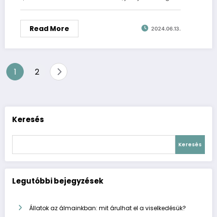
Read More
2024.06.13.
Bejegyzések
1
2
lapozása
Keresés
Keresés
Legutóbbi bejegyzések
Állatok az álmainkban: mit árulhat el a viselkedésük?