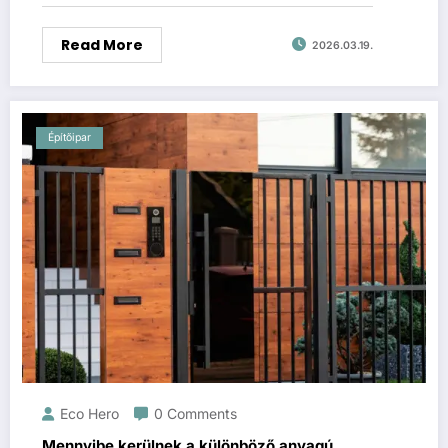
Read More
2026.03.19.
Építőipar
Eco Hero
0 Comments
Mennyibe kerülnek a különböző anyagú