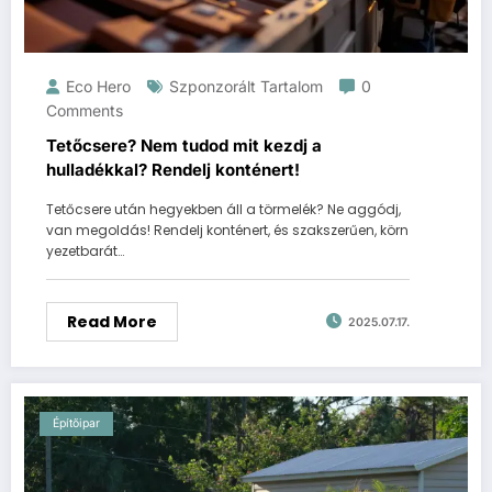
Eco Hero
Szponzorált Tartalom
0
Comments
Tetőcsere? Nem tudod mit kezdj a
hulladékkal? Rendelj konténert!
Tetőcsere után hegyekben áll a törmelék? Ne aggódj,
van megoldás! Rendelj konténert, és szakszerűen, körn
yezetbarát…
Read More
2025.07.17.
Építőipar