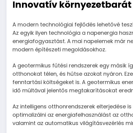
Innovatív környezetbarát
A modern technológiai fejlődés lehetővé tes
Az egyik ilyen technológia a napenergia has
energiafogyasztást. A mai napelemek már ne
modern építészeti megoldásokhoz.
A geotermikus fűtési rendszerek egy másik íg
otthonokat télen, és hűtse azokat nyáron. E
fenntartási költségeket is. A geotermikus en
idő múltával jelentős megtakarításokat ere
Az intelligens otthonrendszerek elterjedése 
optimalizálni az energiafelhasználást az otth
valamint az automatikus világításvezérlés m