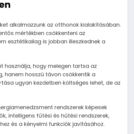
ben
ket alkalmazzunk az otthonok kialakításában.
lentős mértékben csökkenteni az
sztétikailag is jobban illeszkednek a
ét használja, hogy melegen tartsa az
eg, hanem hosszú távon csökkentik a
artása ugyan kezdetben költséges lehet, de az
Az energiamenedzsment rendszerek képesek
, intelligens fűtési és hűtési rendszerek,
ez és a kényelmi funkciók javításához.