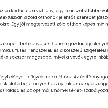
 az erdőírtás és a vízhiány, egyre összetettebbé vá
ntextusban a zöld otthonok jelentős szerepet játs
okra. Egy jól megtervezett zöld otthon képes minim
szempontból előnyösek, hanem gazdasági előnyöke
ermikus fűtési rendszerek és a korszerű szigetelé
 értéke sokszor magasabb, mivel a vevők egyre ink
i előnyei is figyelemre méltóak. Az építőanyagok
nek előtérbe, amelyek hozzájárulnak az egészség
sználása és az optimális hőmérséklet-szabályozá