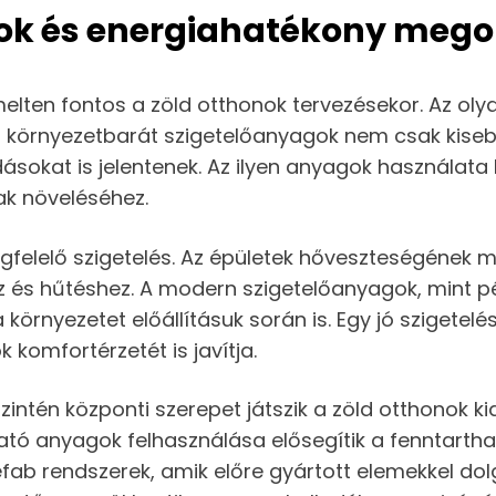
ok és energiahatékony mego
elten fontos a zöld otthonok tervezésekor. Az oly
a környezetbarát szigetelőanyagok nem csak kiseb
okat is jelentenek. Az ilyen anyagok használata 
ak növeléséhez.
felelő szigetelés. Az épületek hőveszteségének m
 és hűtéshez. A modern szigetelőanyagok, mint pé
a környezetet előállításuk során is. Egy jó szigete
 komfortérzetét is javítja.
intén központi szerepet játszik a zöld otthonok ki
ató anyagok felhasználása elősegítik a fenntarthat
refab rendszerek, amik előre gyártott elemekkel d