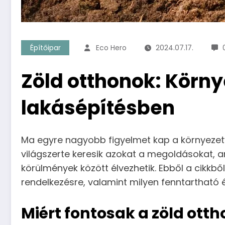
Építőipar
Eco Hero
2024.07.17.
Zöld otthonok: Körn
lakásépítésben
Ma egyre nagyobb figyelmet kap a környezet
világszerte keresik azokat a megoldásokat, 
körülmények között élvezhetik. Ebből a cikkbő
rendelkezésre, valamint milyen fenntartható
Miért fontosak a zöld ot