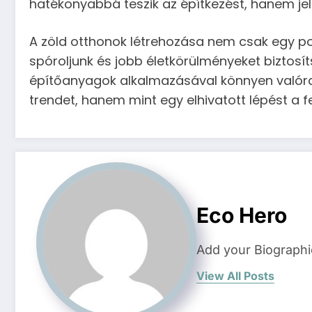
hatékonyabbá teszik az építkezést, hanem je
A zöld otthonok létrehozása nem csak egy po
spóroljunk és jobb életkörülményeket biztosí
építőanyagok alkalmazásával könnyen valóra v
trendet, hanem mint egy elhivatott lépést a f
Eco Hero
Add your Biographi
View All Posts