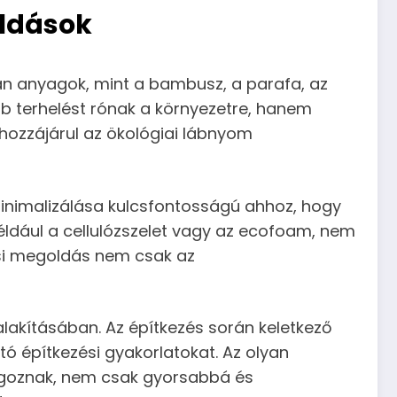
ldások
an anyagok, mint a bambusz, a parafa, az
b terhelést rónak a környezetre, hanem
hozzájárul az ökológiai lábnyom
inimalizálása kulcsfontosságú ahhoz, hogy
ldául a cellulózszelet vagy az ecofoam, nem
lési megoldás nem csak az
alakításában. Az építkezés során keletkező
ó építkezési gyakorlatokat. Az olyan
olgoznak, nem csak gyorsabbá és