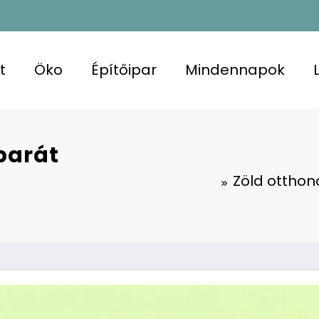
t
Öko
Építőipar
Mindennapok
barát
Zöld ottho