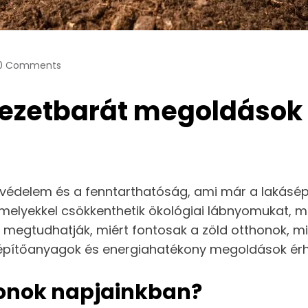
0 Comments
yezetbarát megoldások
védelem és a fenntarthatóság, ami már a lakásé
amelyekkel csökkenthetik ökológiai lábnyomukat,
l megtudhatják, miért fontosak a zöld otthonok, mi
 építőanyagok és energiahatékony megoldások érh
thonok napjainkban?