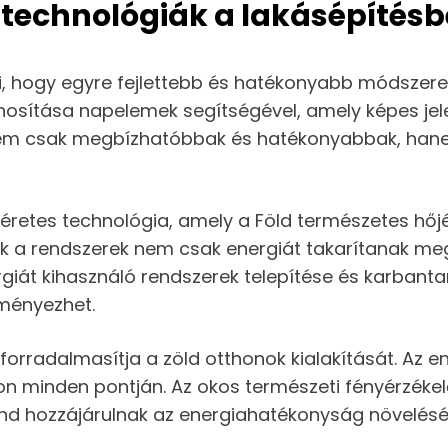
 technológiák a lakásépítés
zi, hogy egyre fejlettebb és hatékonyabb módszere
znosítása napelemek segítségével, amely képes je
m csak megbízhatóbbak és hatékonyabbak, hanem e
éretes technológia, amely a Föld természetes hőj
zek a rendszerek nem csak energiát takarítanak m
ergiát kihasználó rendszerek telepítése és karbant
dményezhet.
is forradalmasítja a zöld otthonok kialakítását. 
on minden pontján. Az okos természeti fényérzékelők
ind hozzájárulnak az energiahatékonyság növeléséh