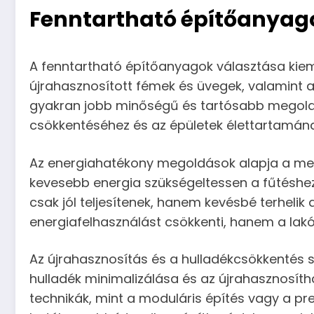
Fenntartható építőanyag
A fenntartható építőanyagok választása kiem
újrahasznosított fémek és üvegek, valamint 
gyakran jobb minőségű és tartósabb megoldás
csökkentéséhez és az épületek élettartamán
Az energiahatékony megoldások alapja a meg
kevesebb energia szükségeltessen a fűtéshez
csak jól teljesítenek, hanem kevésbé terhelik 
energiafelhasználást csökkenti, hanem a lakók
Az újrahasznosítás és a hulladékcsökkentés sz
hulladék minimalizálása és az újrahasznosíth
technikák, mint a moduláris építés vagy a p