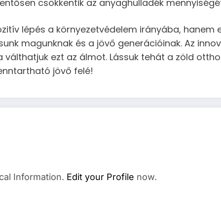
lentősen csökkentik az anyaghulladék mennyiségét
zitív lépés a környezetvédelem irányába, hanem e
tsunk magunknak és a jövő generációinak. Az innov
álthatjuk ezt az álmot. Lássuk tehát a zöld otth
enntartható jövő felé!
cal Information.
Edit your Profile
now.