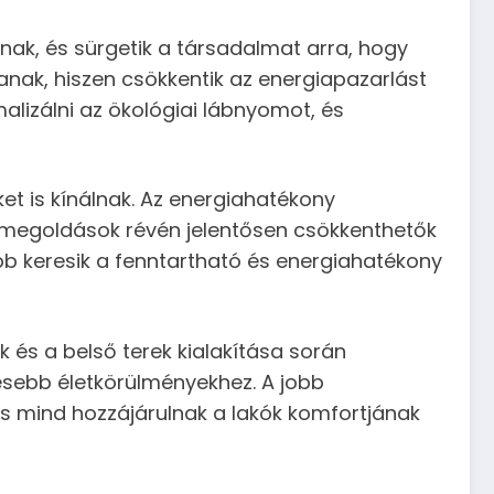
lnak, és sürgetik a társadalmat arra, hogy
zanak, hiszen csökkentik az energiapazarlást
alizálni az ökológiai lábnyomot, és
t is kínálnak. Az energiahatékony
si megoldások révén jelentősen csökkenthetők
ább keresik a fenntartható és energiahatékony
 és a belső terek kialakítása során
esebb életkörülményekhez. A jobb
s mind hozzájárulnak a lakók komfortjának