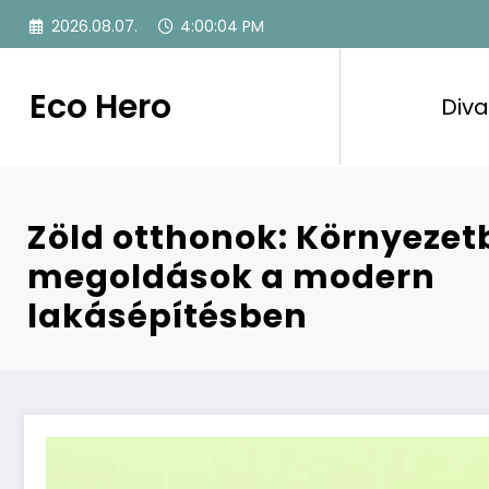
Skip
2026.08.07.
4:00:05 PM
to
content
Eco Hero
Diva
Zöld otthonok: Környezet
megoldások a modern
lakásépítésben