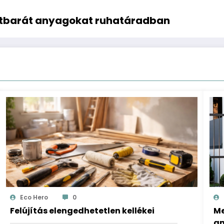
zetbarát anyagokat ruhatáradban
Eco Hero
0
Felújítás elengedhetetlen kellékei
Me
an