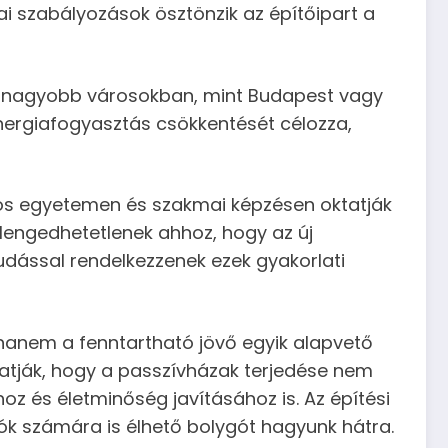
i szabályozások ösztönzik az építőipart a
 A nagyobb városokban, mint Budapest vagy
nergiafogyasztás csökkentését célozza,
mos egyetemen és szakmai képzésen oktatják
elengedhetetlenek ahhoz, hogy az új
udással rendelkezzenek ezek gyakorlati
anem a fenntartható jövő egyik alapvető
utatják, hogy a passzívházak terjedése nem
oz és életminőség javításához is. Az építési
ók számára is élhető bolygót hagyunk hátra.