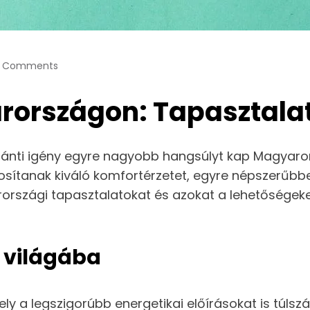
 Comments
országon: Tapasztalat
ánti igény egyre nagyobb hangsúlyt kap Magyaror
osítanak kiváló komfortérzetet, egyre népszerűbbe
rszági tapasztalatokat és azokat a lehetőségeket
 világába
y a legszigorúbb energetikai előírásokat is túlszár