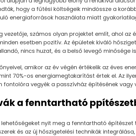
 alapján a legnagyobb előny a rendkívül alacson
ták, hogy a fűtési költségeik mindössze a korábbi 
uló energiaforrások használata miatt gyakorlatila
g vezetője, számos olyan projektet említ, ahol a
nden esetben pozitív. Az épületek kiváló hőszig
állandó, nincs huzat, és a belső levegő minősége is
yeivel, amikor az év végén értékelik az éves ene
int 70%-os energiamegtakarítást értek el. Az ilyen
n fontolóra vegyék a passzívház építésének vagy 
vák a fenntartható ppítésze
ehetőségeket nyit meg a fenntartható építészet t
szerek és az új hőszigetelési technikák integrálás