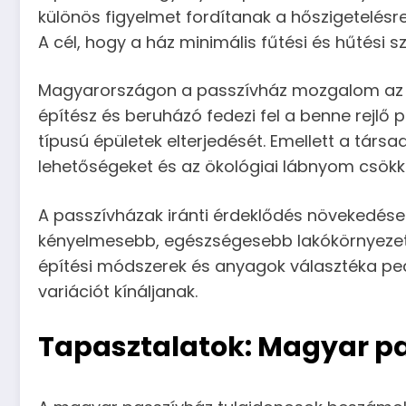
különös figyelmet fordítanak a hőszigetelésr
A cél, hogy a ház minimális fűtési és hűtési s
Magyarországon a passzívház mozgalom az ut
építész és beruházó fedezi fel a benne rejlő p
típusú épületek elterjedését. Emellett a társ
lehetőségeket és az ökológiai lábnyom csök
A passzívházak iránti érdeklődés növekedés
kényelmesebb, egészségesebb lakókörnyezet ir
építési módszerek és anyagok választéka pedi
variációt kínáljanak.
Tapasztalatok: Magyar pa