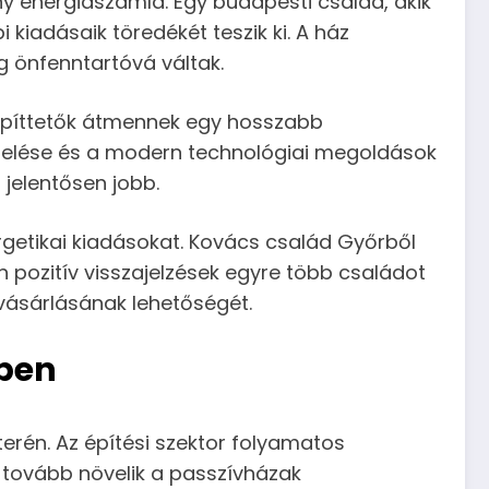
y energiaszámla. Egy budapesti család, akik
kiadásaik töredékét teszik ki. A ház
g önfenntartóvá váltak.
z építtetők átmennek egy hosszabb
etelése és a modern technológiai megoldások
 jelentősen jobb.
rgetikai kiadásokat. Kovács család Győrből
 pozitív visszajelzések egyre több családot
vásárlásának lehetőségét.
tben
erén. Az építési szektor folyamatos
a, tovább növelik a passzívházak