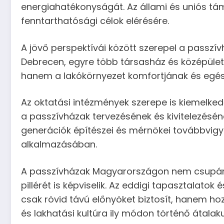
energiahatékonyságát. Az állami és uniós tá
fenntarthatósági célok elérésére.
A jövő perspektívái között szerepel a passz
Debrecen, egyre több társasház és középület
hanem a lakókörnyezet komfortjának és egészs
Az oktatási intézmények szerepe is kiemelke
a passzívházak tervezésének és kivitelezéséne
generációk építészei és mérnökei továbbvigy
alkalmazásában.
A passzívházak Magyarországon nem csupán e
pillérét is képviselik. Az eddigi tapasztalat
csak rövid távú előnyöket biztosít, hanem hoz
és lakhatási kultúra ily módon történő átala