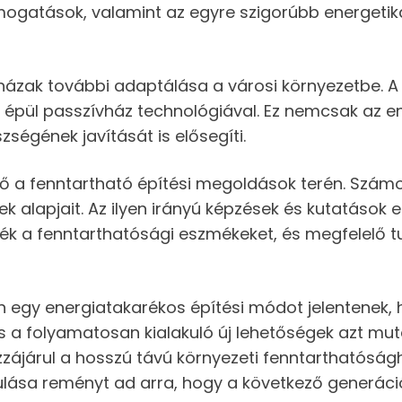
mogatások, valamint az egyre szigorúbb energetika
ívházak további adaptálása a városi környezetbe.
 épül passzívház technológiával. Ez nemcsak az e
égének javítását is elősegíti.
dő a fenntartható építési megoldások terén. Szá
k alapjait. Az ilyen irányú képzések és kutatások 
ék a fenntarthatósági eszmékeket, és megfelelő t
gy energiatakarékos építési módot jelentenek, h
ok és a folyamatosan kialakuló új lehetőségek azt m
zájárul a hosszú távú környezeti fenntarthatóságh
kulása reményt ad arra, hogy a következő generáci