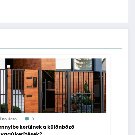
Eco Hero
0
nnyibe kerülnek a különböző
yagú kerítések?