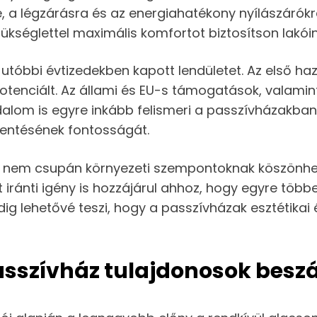
e, a légzárásra és az energiahatékony nyílászárókr
zükséglettel maximális komfortot biztosítson lakói
óbbi évtizedekben kapott lendületet. Az első ha
otenciált. Az állami és EU-s támogatások, valamint
adalom is egyre inkább felismeri a passzívházakban
kentésének fontosságát.
e nem csupán környezeti szempontoknak köszönhe
ánti igény is hozzájárul ahhoz, hogy egyre többe
g lehetővé teszi, hogy a passzívházak esztétikai
sszívház tulajdonosok besz