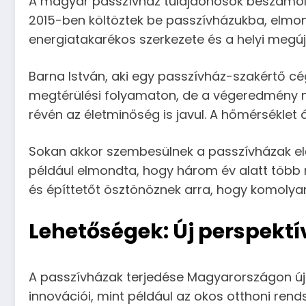
A magyar passzívház tulajdonosok beszámolói
2015-ben költöztek be passzívházukba, elmond
energiatakarékos szerkezete és a helyi megúj
Barna István, aki egy passzívház-szakértő cé
megtérülési folyamaton, de a végeredmény mi
révén az életminőség is javul. A hőmérséklet 
Sokan akkor szembesülnek a passzívházak előn
például elmondta, hogy három év alatt több m
és építtetőt ösztönöznek arra, hogy komolya
Lehetőségek: Új perspektí
A passzívházak terjedése Magyarországon új l
innovációi, mint például az okos otthoni rend