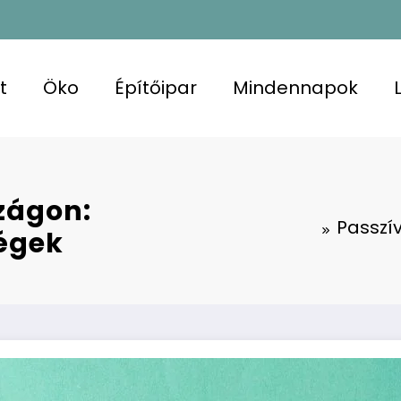
t
Öko
Építőipar
Mindennapok
zágon:
Passzí
ségek