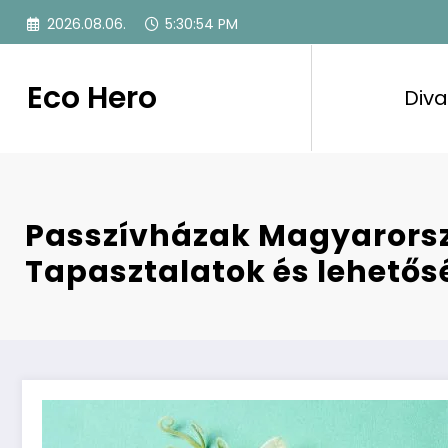
Skip
2026.08.06.
5:30:55 PM
to
content
Eco Hero
Diva
Passzívházak Magyarors
Tapasztalatok és lehető