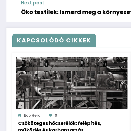
Next post
Öko textilek: Ismerd meg a környe
KAPCSOLÓDÓ CIKKEK
Eco Hero
0
Csőköteges hőcserélők: felépítés,
működés és karbantartás