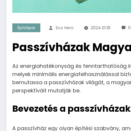
Építőipar
Eco Hero
2024.01.18.
0
Passzívházak Magyar
Az energiahatékonyság és fenntarthatóság ir
melyek minimális energiafelhasználással bizt
bemutassa a passzívházak világát, a magyaro
perspektíváit mutatják be.
Bevezetés a passzívházak
A passzívház egy olyan építési szabvány, amel