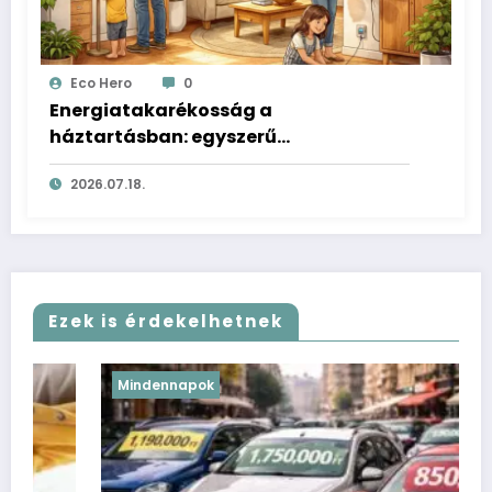
Eco Hero
0
Energiatakarékosság a
háztartásban: egyszerű
változtatások a mindennapokra
2026.07.18.
Ezek is érdekelhetnek
Mindennapok