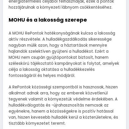
energiatermelés céljából felhasználják, ezek a pontok
hozzájárulnak a környezeti lábnyom csökkentéséhez.
MOHU és a lakosság szerepe
A MOHU RePontok hatékonyságának kulcsa a lakosság
aktív részvétele. A hulladékgazdálkodás sikeressége
nagyban múlik azon, hogy a háztartások mennyire
hajlandók szelektíven gyűjteni a hulladékot. Ezért a
MOHU nem csupán gyűjtőpontokat biztosít, hanem
széleskörű tájékoztató kampányokat is folytat, amelyek
célja a lakosság oktatása a hulladékkezelés
fontosságáról és helyes módjáról.
A RePontok közösségi szempontból is hasznosak, hiszen
alkalmat adnak arra, hogy az emberek közvetlenül
tegyenek valamit a környezetük védelme érdekében. A
hulladékválogatás és -újrahasznosítás nemcsak az
egyénekre, hanem a közösségekre is pozitív hatással
van, hiszen kevesebb hulladék kerül a közterületekre, és
tisztább környezetet teremt.