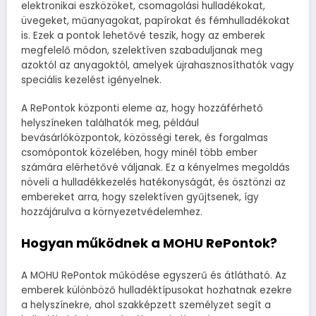
elektronikai eszközöket, csomagolási hulladékokat,
üvegeket, műanyagokat, papírokat és fémhulladékokat
is. Ezek a pontok lehetővé teszik, hogy az emberek
megfelelő módon, szelektíven szabaduljanak meg
azoktól az anyagoktól, amelyek újrahasznosíthatók vagy
speciális kezelést igényelnek.
A RePontok központi eleme az, hogy hozzáférhető
helyszíneken találhatók meg, például
bevásárlóközpontok, közösségi terek, és forgalmas
csomópontok közelében, hogy minél több ember
számára elérhetővé váljanak. Ez a kényelmes megoldás
növeli a hulladékkezelés hatékonyságát, és ösztönzi az
embereket arra, hogy szelektíven gyűjtsenek, így
hozzájárulva a környezetvédelemhez.
Hogyan működnek a MOHU RePontok?
A MOHU RePontok működése egyszerű és átlátható. Az
emberek különböző hulladéktípusokat hozhatnak ezekre
a helyszínekre, ahol szakképzett személyzet segít a