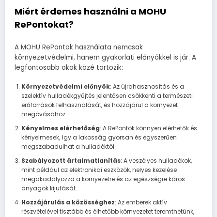
Miért érdemes használni a MOHU
RePontokat?
A MOHU RePontok használata nemcsak
környezetvédelmi, hanem gyakorlati előnyökkel is jár. A
legfontosabb okok közé tartozik:
Környezetvédelmi előnyök
: Az újrahasznosítás és a
szelektív hulladékgyűjtés jelentősen csökkenti a természeti
erőforrások felhasználását, és hozzájárul a környezet
megóvásához.
Kényelmes elérhetőség
: A RePontok könnyen elérhetők és
kényelmesek, így a lakosság gyorsan és egyszerűen
megszabadulhat a hulladéktól.
Szabályozott ártalmatlanítás
: A veszélyes hulladékok,
mint például az elektronikai eszközök, helyes kezelése
megakadályozza a környezetre és az egészségre káros
anyagok kijutását.
Hozzájárulás a közösséghez
: Az emberek aktív
részvételével tisztább és élhetőbb környezetet teremthetünk,