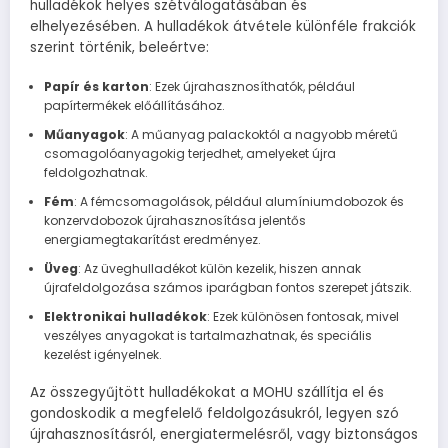
hulladékok helyes szétválogatásában és
elhelyezésében. A hulladékok átvétele különféle frakciók
szerint történik, beleértve:
Papír és karton
: Ezek újrahasznosíthatók, például
papírtermékek előállításához.
Műanyagok
: A műanyag palackoktól a nagyobb méretű
csomagolóanyagokig terjedhet, amelyeket újra
feldolgozhatnak.
Fém
: A fémcsomagolások, például alumíniumdobozok és
konzervdobozok újrahasznosítása jelentős
energiamegtakarítást eredményez.
Üveg
: Az üveghulladékot külön kezelik, hiszen annak
újrafeldolgozása számos iparágban fontos szerepet játszik.
Elektronikai hulladékok
: Ezek különösen fontosak, mivel
veszélyes anyagokat is tartalmazhatnak, és speciális
kezelést igényelnek.
Az összegyűjtött hulladékokat a MOHU szállítja el és
gondoskodik a megfelelő feldolgozásukról, legyen szó
újrahasznosításról, energiatermelésről, vagy biztonságos