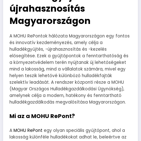
újrahasznosítás
Magyarországon
A MOHU RePontok hálózata Magyarországon egy fontos
és innovatív kezdeményezés, amely célja a
hulladékgyűjtés, -újrahasznosítás és -kezelés
elősegítése. Ezek a gyűjtőpontok a fenntarthatóság és
a környezetvédelem terén nyújtanak új lehetőségeket
mind a lakosság, mind a vállalatok számára, mivel egy
helyen teszik lehetővé különböző hulladékfajták
szelektív leadását. A rendszer központi része a MOHU
(Magyar Országos Hulladékgazdálkodási Ügynökség),
amelynek célja a modern, hatékony és fenntartható
hulladékgazdálkodás megvalósítása Magyarországon.
Mi az a MOHU RePont?
A
MOHU RePont
egy olyan speciális gyűjtőpont, ahol a
lakosság különféle hulladékokat adhat le, beleértve az