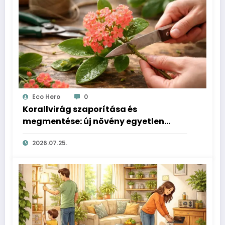
Eco Hero
0
Korallvirág szaporítása és
megmentése: új növény egyetlen
hajtásból
2026.07.25.