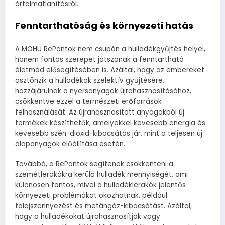
ártalmatlanításról.
Fenntarthatóság és környezeti hatás
A MOHU RePontok nem csupán a hulladékgyűjtés helyei,
hanem fontos szerepet játszanak a fenntartható
életmód elősegítésében is. Azáltal, hogy az embereket
ösztönzik a hulladékok szelektív gyűjtésére,
hozzájárulnak a nyersanyagok újrahasznosításához,
csökkentve ezzel a természeti erőforrások
felhasználását. Az újrahasznosított anyagokból új
termékek készíthetők, amelyekkel kevesebb energia és
kevesebb szén-dioxid-kibocsátás jár, mint a teljesen új
alapanyagok előállítása esetén.
Továbbá, a RePontok segítenek csökkenteni a
szemétlerakókra kerülő hulladék mennyiségét, ami
különösen fontos, mivel a hulladéklerakók jelentős
környezeti problémákat okozhatnak, például
talajszennyezést és metángáz-kibocsátást. Azáltal,
hogy a hulladékokat újrahasznosítják vagy