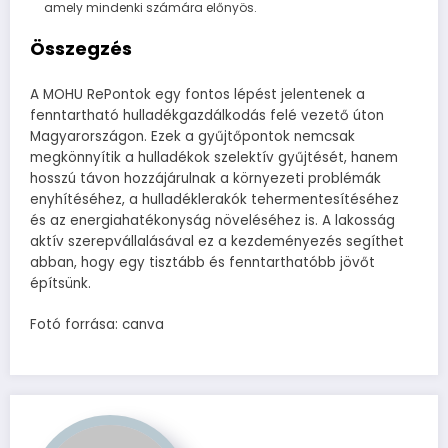
amely mindenki számára előnyös.
Összegzés
A MOHU RePontok egy fontos lépést jelentenek a
fenntartható hulladékgazdálkodás felé vezető úton
Magyarországon. Ezek a gyűjtőpontok nemcsak
megkönnyítik a hulladékok szelektív gyűjtését, hanem
hosszú távon hozzájárulnak a környezeti problémák
enyhítéséhez, a hulladéklerakók tehermentesítéséhez
és az energiahatékonyság növeléséhez is. A lakosság
aktív szerepvállalásával ez a kezdeményezés segíthet
abban, hogy egy tisztább és fenntarthatóbb jövőt
építsünk.
Fotó forrása: canva