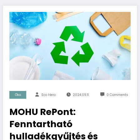
Öko
Eco Hero
2024.09.11.
0 Comments
MOHU RePont:
Fenntartható
hulladékgyűjtés és