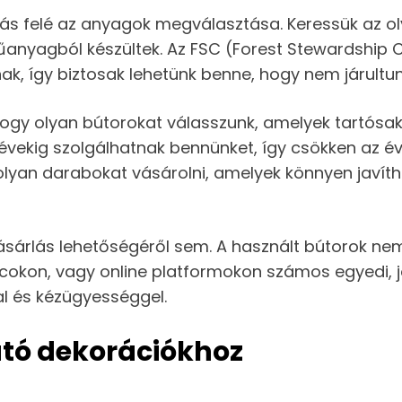
lás felé az anyagok megválasztása. Keressük az 
anyagból készültek. Az FSC (Forest Stewardship Co
k, így biztosak lehetünk benne, hogy nem járultun
ogy olyan bútorokat válasszunk, amelyek tartósak
 évekig szolgálhatnak bennünket, így csökken az 
lyan darabokat vásárolni, amelyek könnyen javít
ásárlás lehetőségéről sem. A használt bútorok 
iacokon, vagy online platformokon számos egyedi, 
sal és kézügyességgel.
ató dekorációkhoz