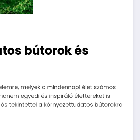
tos bútorok és
elemre, melyek a mindennapi élet számos
anem egyedi és inspiráló élettereket is
nös tekintettel a környezettudatos bútorokra