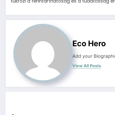
tükrözi a fenntarthatóság és a tudatosság ért
Eco Hero
Add your Biographi
View All Posts