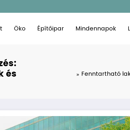
t
Öko
Építőipar
Mindennapok
zés:
k és
Fenntartható la