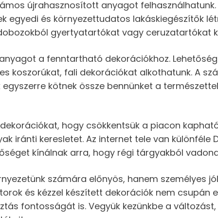
zámos újrahasznosított anyagot felhasználhatunk.
ek egyedi és környezettudatos lakáskiegészítők lé
dobozokból gyertyatartókat vagy ceruzatartókat k
panyagot a fenntartható dekorációkhoz. Lehetősége
es koszorúkat, fali dekorációkat alkothatunk. A szá
k egyszerre kötnek össze bennünket a természette
nk dekorációkat, hogy csökkentsük a piacon kapha
iránti keresletet. Az internet tele van különféle DI
séget kínálnak arra, hogy régi tárgyakból vadonat
nyezetünk számára előnyös, hanem személyes jólét
torok és kézzel készített dekorációk nem csupán 
tás fontosságát is. Vegyük kezünkbe a változást,