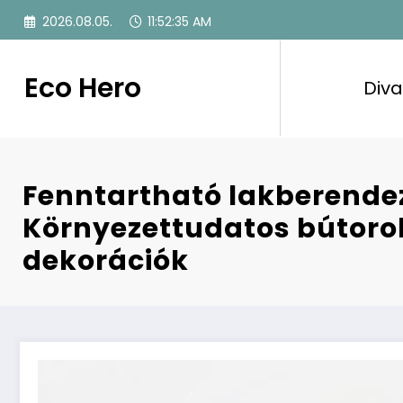
Skip
2026.08.05.
11:52:36 AM
to
content
Eco Hero
Diva
Fenntartható lakberende
Környezettudatos bútoro
dekorációk