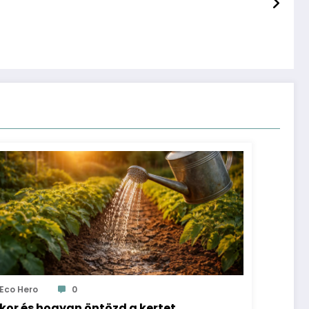
Eco Hero
0
kor és hogyan öntözd a kertet