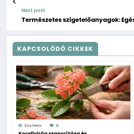
Next post
Természetes szigetelőanyagok: Egé
KAPCSOLÓDÓ CIKKEK
Eco Hero
0
Korallvirág szaporítása és