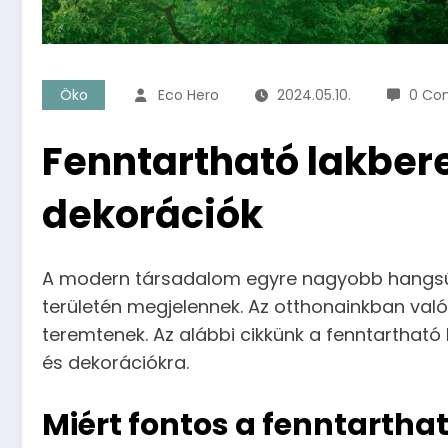
Öko
Eco Hero
2024.05.10.
0 Co
Fenntartható lakber
dekorációk
A modern társadalom egyre nagyobb hangsúly
területén megjelennek. Az otthonainkban való
teremtenek. Az alábbi cikkünk a fenntartható
és dekorációkra.
Miért fontos a fenntartha