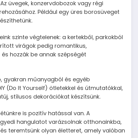
 Az üvegek, konzervdobozok vagy régi
trehozásához. Például egy üres borosüveget
észíthetünk.
ink szinte végtelenek: a kertekből, parkokból
rított virágok pedig romantikus,
l és hozzák be annak szépségét
tó, gyakran műanyagból és egyéb
Y (Do It Yourself) ötletekkel és útmutatókkal,
új, stílusos dekorációkat készítsünk.
ünkre is pozitív hatással van. A
egyedi hangulatot varázsolnak otthonainkba,
 és teremtsünk olyan életteret, amely valóban