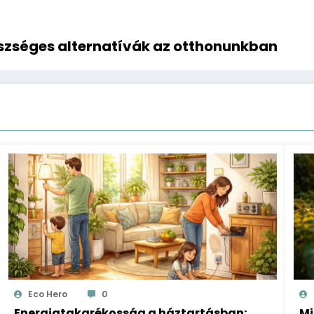
szséges alternatívák az otthonunkban
Eco Hero
0
Energiatakarékosság a háztartásban:
Mi