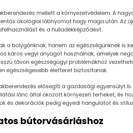
 lakberendezés mellett a környezetvédelem. A ha
 jelentős ökológiai lábnyomot hagy maga után. Az
iafelhasználást és a hulladékképződést.
ak a bolygónknak, hanem az egészségünknek is ke
os káros vegyi anyagot használnak, amelyek nega
osszú távon egészségügyi problémákhoz vezethetn
n egészségesebb életteret biztosítanak.
akberendezés elősegíti a gazdasági egyensúlyt is.
látási lánc által okozott környezeti terheket, és h
orok és dekorációk pedig egyedi hangulatot és stíl
atos bútorvásárláshoz