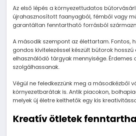
Az első lépés a környezettudatos bútorvásár
újrahasznosított faanyagból, fémből vagy mű
garantáltan fenntartható forrásból származna
A második szempont az élettartam. Fontos, h
gondos kivitelezéssel készült bútorok hosszú
elhasználódó tárgyak mennyisége. Érdemes o
szolgálhassanak.
Végül ne feledkezzünk meg a másodkézből v
környezetbarátak is. Antik piacokon, bolhap
melyek új életre kelthetők egy kis kreativitás
Kreatív ötletek fenntarth