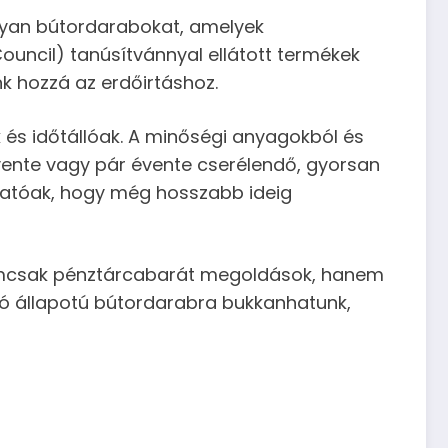
olyan bútordarabokat, amelyek
uncil) tanúsítvánnyal ellátott termékek
k hozzá az erdőirtáshoz.
 és időtállóak. A minőségi anyagokból és
évente vagy pár évente cserélendő, gyorsan
hatóak, hogy még hosszabb ideig
nemcsak pénztárcabarát megoldások, hanem
jó állapotú bútordarabra bukkanhatunk,