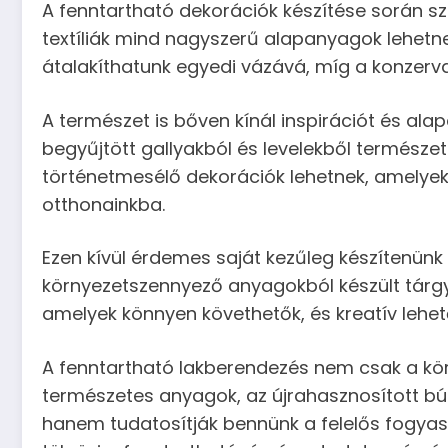
A fenntartható dekorációk készítése során s
textíliák mind nagyszerű alapanyagok lehetn
átalakíthatunk egyedi vázává, míg a konzerv
A természet is bőven kínál inspirációt és ala
begyűjtött gallyakból és levelekből természet
történetmesélő dekorációk lehetnek, amelye
otthonainkba.
Ezen kívül érdemes saját kezűleg készítenü
környezetszennyező anyagokból készült tárgyak 
amelyek könnyen követhetők, és kreatív lehető
A fenntartható lakberendezés nem csak a kör
természetes anyagok, az újrahasznosított bú
hanem tudatosítják bennünk a felelős fogyasz