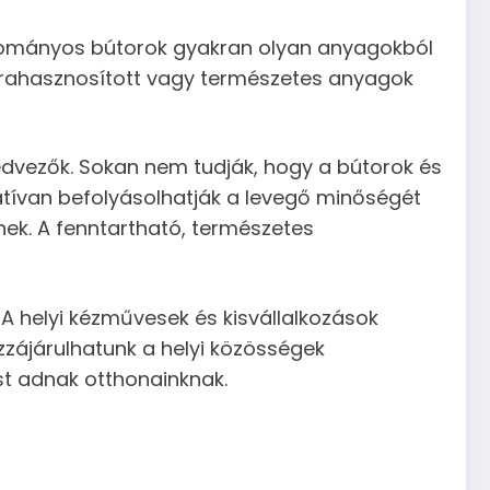
gyományos bútorok gyakran olyan anyagokból
 újrahasznosított vagy természetes anyagok
dvezők. Sokan nem tudják, hogy a bútorok és
tívan befolyásolhatják a levegő minőségét
ek. A fenntartható, természetes
 A helyi kézművesek és kisvállalkozások
ozzájárulhatunk a helyi közösségek
ust adnak otthonainknak.