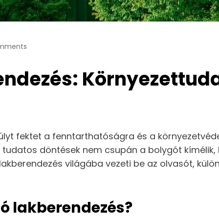
mments
endezés: Környezettuda
t fektet a fenntarthatóságra és a környezetvéd
 tudatos döntések nem csupán a bolygót kímélik, h
 lakberendezés világába vezeti be az olvasót, külö
tó lakberendezés?