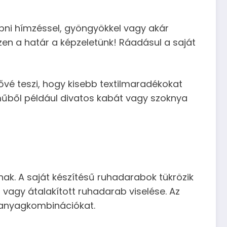
dobni hímzéssel, gyöngyökkel vagy akár
iszen a határ a képzeletünk! Ráadásul a saját
tővé teszi, hogy kisebb textilmaradékokat
eműből például divatos kabát vagy szoknya
nak. A saját készítésű ruhadarabok tükrözik
vagy átalakított ruhadarab viselése. Az
s anyagkombinációkat.