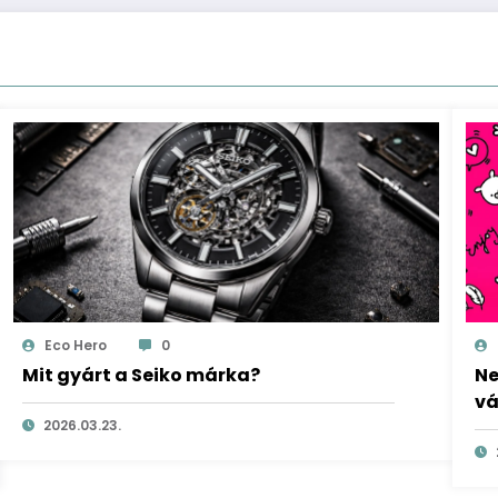
Eco Hero
0
Mit gyárt a Seiko márka?
Ne
vá
2026.03.23.
te