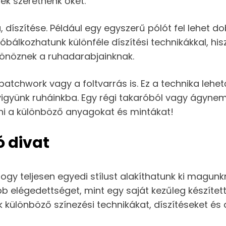
ek szeretnénk őket.
 díszítése. Például egy egyszerű pólót fel lehet 
próbálkozhatunk különféle díszítési technikákkal, h
sönöznek a ruhadarabjainknak.
 patchwork vagy a foltvarrás is. Ez a technika lehe
t vigyünk ruháinkba. Egy régi takaróból vagy ágyn
álni a különböző anyagokat és mintákat!
ó divat
gy teljesen egyedi stílust alakíthatunk ki magunk
elégedettséget, mint egy saját kezűleg készített 
 különböző színezési technikákat, díszítéseket é