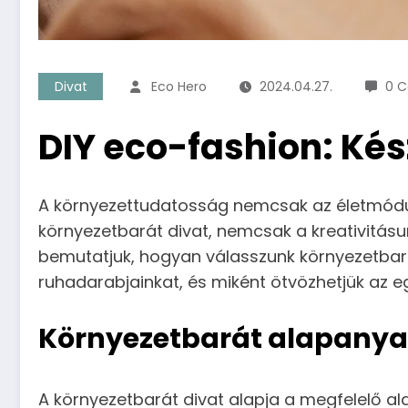
Divat
Eco Hero
2024.04.27.
0 
DIY eco-fashion: Ké
A környezettudatosság nemcsak az életmódunkr
környezetbarát divat, nemcsak a kreativitásu
bemutatjuk, hogyan válasszunk környezetbarát
ruhadarabjainkat, és miként ötvözhetjük az egy
Környezetbarát alapanya
A környezetbarát divat alapja a megfelelő a