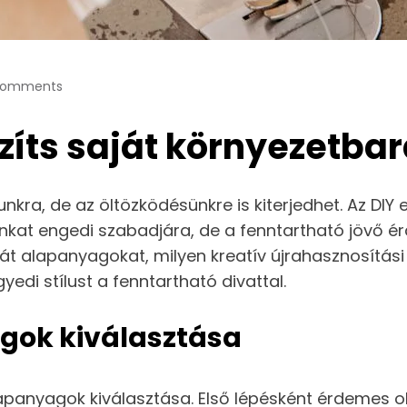
Comments
szíts saját környezetba
a, de az öltözködésünkre is kiterjedhet. Az DIY e
nkat engedi szabadjára, de a fenntartható jövő ér
 alapanyagokat, milyen kreatív újrahasznosítási t
edi stílust a fenntartható divattal.
gok kiválasztása
lapanyagok kiválasztása. Első lépésként érdemes 