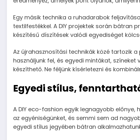
eredményez, amelyek pont olyanok, amilyenn
Egy másik technika a ruhadarabok feljavítása,
textilfestékkel. A DIY projektek során bátran 
készítésű díszítések valódi egyediséget kölc
Az újrahasznosítási technikák közé tartozik a
használjunk fel, és egyedi mintákat, színeke
készíthető. Ne féljünk kísérletezni és kombin
Egyedi stílus, fenntarthat
A DIY eco-fashion egyik legnagyobb előnye, ho
az egyéniségünket, és semmi sem ad nagyobb 
egyedi stílus jegyében bátran alkalmazhatunk