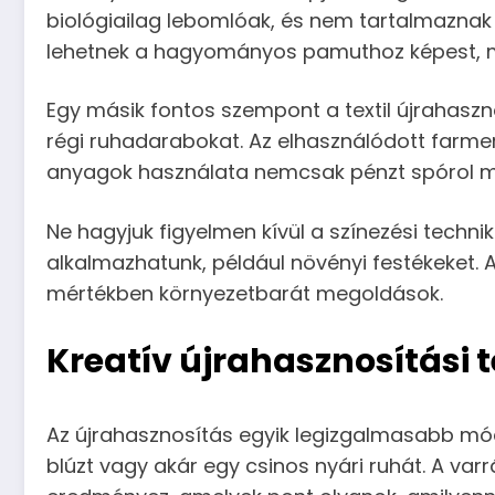
biológiailag lebomlóak, és nem tartalmaznak
lehetnek a hagyományos pamuthoz képest, mi
Egy másik fontos szempont a textil újrahaszn
régi ruhadarabokat. Az elhasználódott farme
anyagok használata nemcsak pénzt spórol meg
Ne hagyjuk figyelmen kívül a színezési techn
alkalmazhatunk, például növényi festékeket.
mértékben környezetbarát megoldások.
Kreatív újrahasznosítási 
Az újrahasznosítás egyik legizgalmasabb módj
blúzt vagy akár egy csinos nyári ruhát. A var