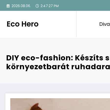
Skip
2026.08.06.
2:47:28 PM
to
content
Eco Hero
Diva
DIY eco-fashion: Készíts 
környezetbarát ruhadar