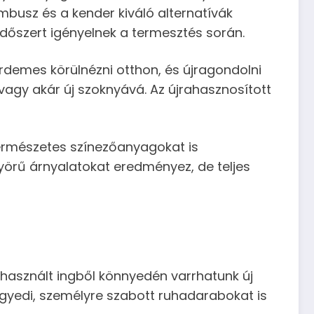
busz és a kender kiváló alternatívák
őszert igényelnek a termesztés során.
érdemes körülnézni otthon, és újragondolni
agy akár új szoknyává. Az újrahasznosított
természetes színezőanyagokat is
yörű árnyalatokat eredményez, de teljes
 használt ingből könnyedén varrhatunk új
 egyedi, személyre szabott ruhadarabokat is