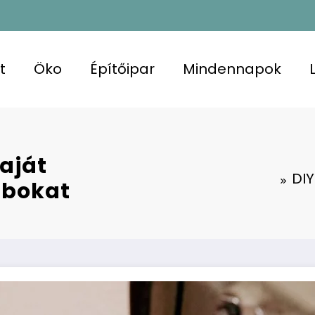
t
Öko
Építőipar
Mindennapok
saját
DIY
abokat