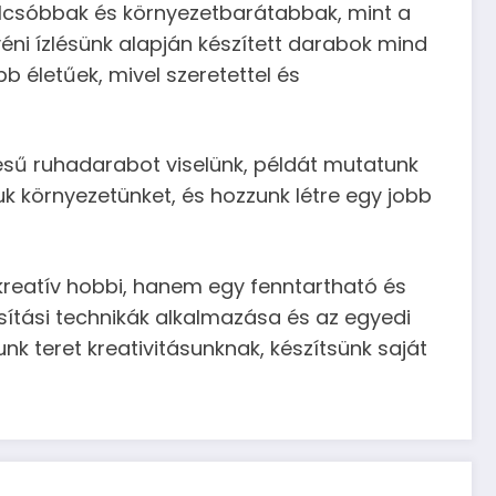
 olcsóbbak és környezetbarátabbak, mint a
ni ízlésünk alapján készített darabok mind
 életűek, mivel szeretettel és
tésű ruhadarabot viselünk, példát mutatunk
uk környezetünket, és hozzunk létre egy jobb
kreatív hobbi, hanem egy fenntartható és
sítási technikák alkalmazása és az egyedi
nk teret kreativitásunknak, készítsünk saját