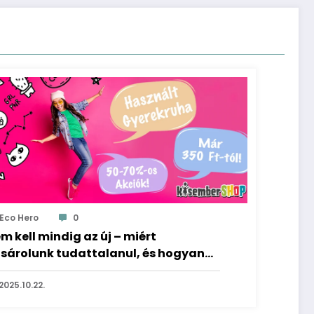
Eco Hero
0
m kell mindig az új – miért
sárolunk tudattalanul, és hogyan
hetünk másként?
2025.10.22.