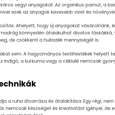
 káros vegyi anyagokat. Az organikus pamut, a bam
vel ezek az anyagok kevesebb vizet és növényvéd
osítás. Ahelyett, hogy új anyagokat vásárolnánk, 
rnadrág könnyedén átalakulhat divatos táskákká, v
, de csökkenti a hulladék mennyiségét is.
ikákat sem. A hagyományos textilfestékek helyett 
 Az indigó, a kurkuma vagy a céklalé nemcsak gyön
technikák
a a ruha átvarrása és átalakítása. Egy régi, nem
rás nemcsak készséget és kreativitást igényel, de