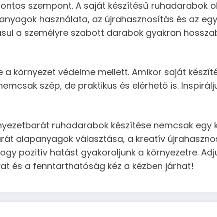
s fontos szempont. A saját készítésű ruhadarabok
nyagok használata, az újrahasznosítás és az egyé
sul a személyre szabott darabok gyakran hosszabb
 a környezet védelme mellett. Amikor saját készí
emcsak szép, de praktikus és elérhető is. Inspirálj
örnyezetbarát ruhadarabok készítése nemcsak egy 
arát alapanyagok választása, a kreatív újrahaszno
ogy pozitív hatást gyakoroljunk a környezetre. Adju
t és a fenntarthatóság kéz a kézben járhat!