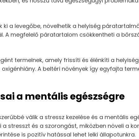
kekben, és hosszú távú egészségügyi problémákat 
 ki a levegőbe, növelhetik a helyiség páratartalm
. A megfelelő páratartalom csökkentheti a bőrszár
ént termelnek, amely frissíti és élénkíti a helyisé
at oxigénhiány. A beltéri növények így egyfajta te
sai a mentális egészségre
szerűbbé válik a stressz kezelése és a mentális e
i a stresszt és a szorongást, miközben növeli a ko
ntése is pozitív hatással lehet lelki állapotunkra.