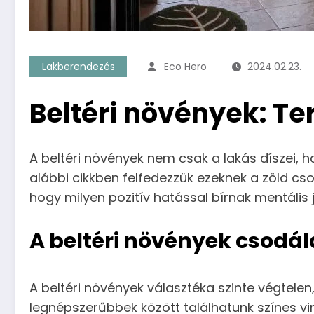
Lakberendezés
Eco Hero
2024.02.23.
Beltéri növények: Te
A beltéri növények nem csak a lakás díszei,
alábbi cikkben felfedezzük ezeknek a zöld cso
hogy milyen pozitív hatással bírnak mentális j
A beltéri növények csodál
A beltéri növények választéka szinte végtelen,
legnépszerűbbek között találhatunk színes vi