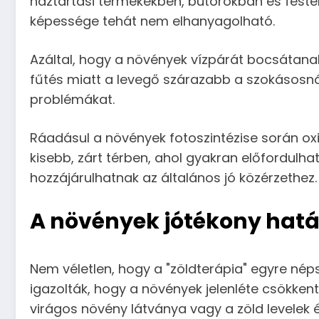
háztartási termékekben, bútorokban és festé
képessége tehát nem elhanyagolható.
Azáltal, hogy a növények vízpárát bocsátanak
fűtés miatt a levegő szárazabb a szokásosnál
problémákat.
Ráadásul a növények fotoszintézise során oxig
kisebb, zárt térben, ahol gyakran előfordulh
hozzájárulhatnak az általános jó közérzethez.
A növények jótékony hatá
Nem véletlen, hogy a "zöldterápia" egyre nép
igazolták, hogy a növények jelenléte csökkent
virágos növény látványa vagy a zöld levelek éri