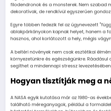
filodendronok és a monsterek. Nem szabad m
dekoratívak, de rendkívül egyszerűen gondoz
Egyre többen fedezik fel az úgynevezett "füg
ablakpárkányokon kapnak helyet, hanem a fal
hasznos, ahol korlátozott a hely, mégis vágy
A beltéri növények nem csak esztétikai élmén
környezetünkre és egészségünkre. Ráadásul a
segíthet a mindennapi stressz levezetésében
Hogyan tisztítják meg a 
A NASA egyik kutatása már az 1980-as évekb
található méreganyagok, például a formaldehi