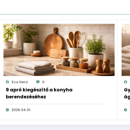
Eco Hero
0
9 apró kiegészítő a konyha
Gy
berendezéséhez
ág
2026.04.01.