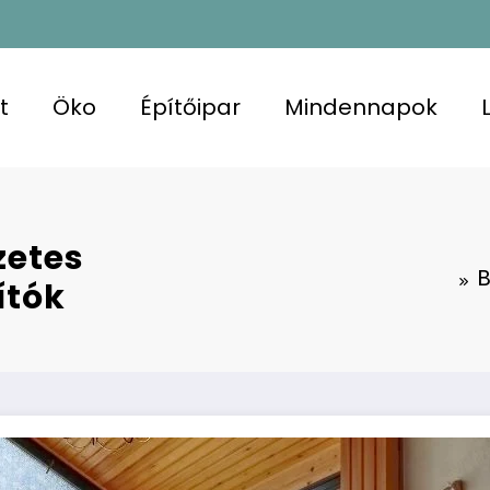
t
Öko
Építőipar
Mindennapok
zetes
B
ítók