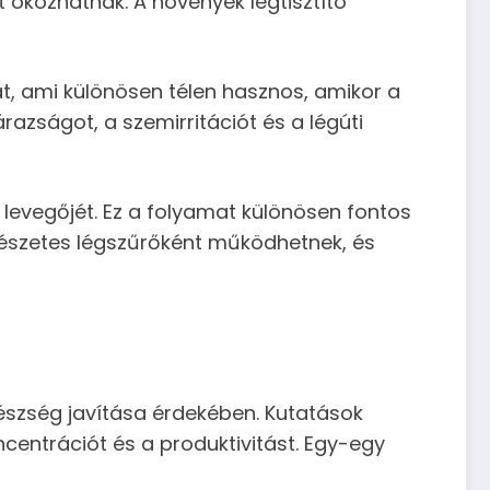
okozhatnak. A növények légtisztító
át, ami különösen télen hasznos, amikor a
azságot, a szemirritációt és a légúti
g levegőjét. Ez a folyamat különösen fontos
rmészetes légszűrőként működhetnek, és
gészség javítása érdekében. Kutatások
ncentrációt és a produktivitást. Egy-egy