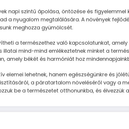
ek napi szintű ápolása, öntözése és figyelemmel k
et ad a nyugalom megtalálására. A növények fejlőd
sunk meghozza gyümölcsét.
heti a természethez való kapcsolatunkat, amely 
és illatai mind-mind emlékeztetnek minket a termé
an, amely békét és harmóniát hoz mindennapjaink
v elemei lehetnek, hanem egészségünkre és jólétün
tisztításáról, a páratartalom növeléséről vagy a me
Hozzuk be a természetet otthonunkba, és élvezzük