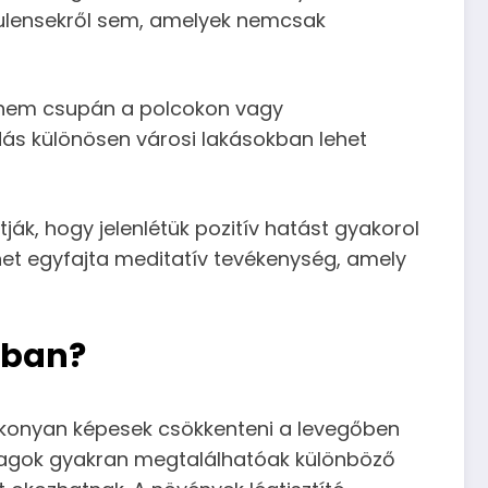
kulensekről sem, amelyek nemcsak
ek nem csupán a polcokon vagy
ás különösen városi lakásokban lehet
ák, hogy jelenlétük pozitív hatást gyakorol
et egyfajta meditatív tevékenység, amely
kban?
ékonyan képesek csökkenteni a levegőben
anyagok gyakran megtalálhatóak különböző