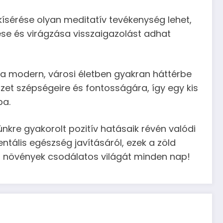
ísérése olyan meditatív tevékenység lehet,
ése és virágzása visszaigazolást adhat
a modern, városi életben gyakran háttérbe
szet szépségeire és fontosságára, így egy kis
ba.
kre gyakorolt pozitív hatásaik révén valódi
ntális egészség javításáról, ezek a zöld
 a növények csodálatos világát minden nap!