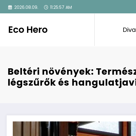
Skip
2026.08.09.
11:25:58 AM
to
content
Eco Hero
Diva
Beltéri növények: Termés
légszűrők és hangulatjav