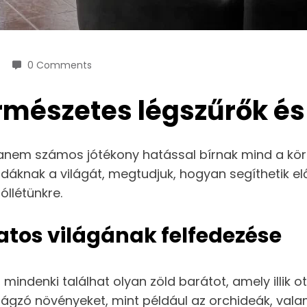
0 Comments
rmészetes légszűrők és
 hanem számos jótékony hatással bírnak mind a kö
dáknak a világát, megtudjuk, hogyan segíthetik elő
óllétünkre.
atos világának felfedezése
 mindenki találhat olyan zöld barátot, amely illik o
rágzó növényeket, mint például az orchideák, valam