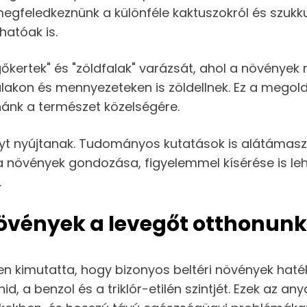
egfeledkeznünk a különféle kaktuszokról és szuk
hatóak is.
gőkertek" és "zöldfalak" varázsát, ahol a növény
akon és mennyezeteken is zöldellnek. Ez a megold
nánk a természet közelségére.
yt nyújtanak. Tudományos kutatások is alátámasztj
 növények gondozása, figyelemmel kísérése is leh
.
növények a levegőt otthonun
en kimutatta, hogy bizonyos beltéri növények hat
d, a benzol és a triklór-etilén szintjét. Ezek az 