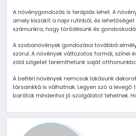
A növénygondozás is terápiás lehet. A növény
amely kiszakít a napi rutinból, és lehetőség
számunkra, hogy törődésünk és gondoskodá
A szobanövények gondozása továbbá elmélyít
szorul. A növények változatos formái, színei 
zöld szigetet teremthetünk saját otthonunkb
A beltéri növények nemcsak lakásunk dekoratí
társainkká is válhatnak. Legyen szó a levegő 
barátok mindenhol jó szolgálatot tehetnek. 