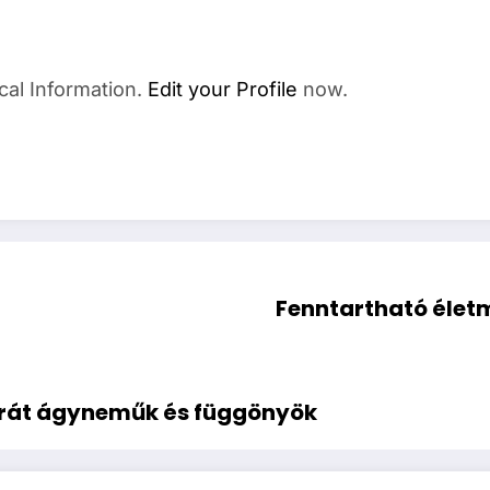
cal Information.
Edit your Profile
now.
Fenntartható élet
barát ágyneműk és függönyök