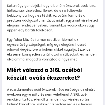
Sokan úgy gondolják, hogy a bohém ékszerek csak laza,
hétköznapi viselethez illenek, de ez a fülbevaló
bebizonyítja, hogy ez tévhit. Az ovális forma és a
precízen kidolgozott mintázat miatt egyaránt viselheted
elegáns rendezvényeken, romantikus vacsorákon vagy
éppen egy baráti találkozón.
Egy fehér blúz és farmer szettben kiemeli az
egyszerűség szépséget, míg egy elegáns, hosszú
ruhával kiegészítve a bohém sikket sugallja. Ezzel az
ékszerrel könnyedén variálhatod a stílusokat, és minden
alkalommal magadra vonhatod a figyelmet.
Miért válaszd a 316L acélból
készült ovális ékszereket?
A rozsdamentes acél ékszerek népszerűsége az elmúlt
években egyre nőtt, és nem véletlenül. A 316L acél
rendkívül tartós, ellenáll a mindennapi viselés során
fellépő karcoknak, valamint a nedvesség és a levegő