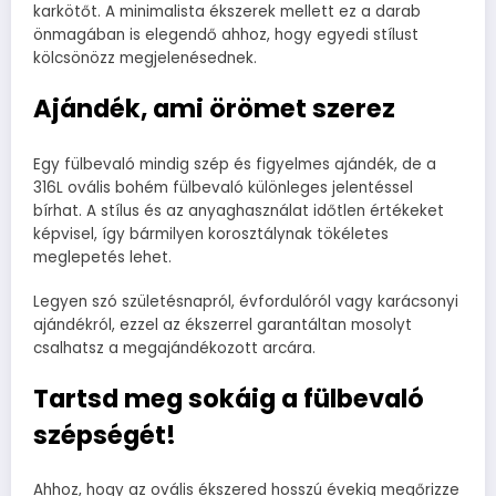
karkötőt. A minimalista ékszerek mellett ez a darab
önmagában is elegendő ahhoz, hogy egyedi stílust
kölcsönözz megjelenésednek.
Ajándék, ami örömet szerez
Egy fülbevaló mindig szép és figyelmes ajándék, de a
316L ovális bohém fülbevaló különleges jelentéssel
bírhat. A stílus és az anyaghasználat időtlen értékeket
képvisel, így bármilyen korosztálynak tökéletes
meglepetés lehet.
Legyen szó születésnapról, évfordulóról vagy karácsonyi
ajándékról, ezzel az ékszerrel garantáltan mosolyt
csalhatsz a megajándékozott arcára.
Tartsd meg sokáig a fülbevaló
szépségét!
Ahhoz, hogy az ovális ékszered hosszú évekig megőrizze