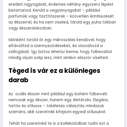
eredeti ragyogását, érdemes néhány egyszerű lépést
betartanod. Kerüld a vegyianyagokat – például
parfümök vagy tisztítószerek – közvetlen érintkezését
az ékszerrel, és ha nem viseled, tárold egy puha tokban
vagy ékszerdobozban.
Időnként töröld át egy mikroszálas kendővel, hogy
eltávolítsd a szennyeződéseket, és visszahozd a
csillogását. Így biztos lehetsz benne, hogy fülbevalód
mindig olyan szép lesz, mint amikor először viselted.
Téged is vár ez a különleges
darab
Az ovális ékszer mint például egy bohém fülbevaló
nemcsak egy ékszer, hanem egy életérzés. Elegáns,
tartós és stílusos – tökéletes választás mindazok
számára, akik szeretnék kifejezni egyedi stílusukat.
Tehát ha szeretnéd te is a kollekciódban tudni ezt a