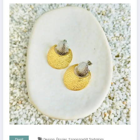
,
,
Divat
Design
Ékszer
Szponzorált Tartalom