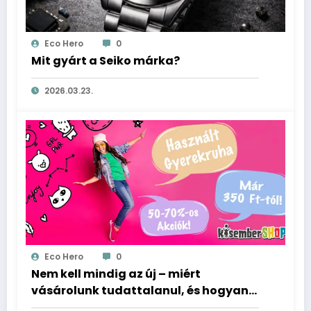
Eco Hero
0
Mit gyárt a Seiko márka?
2026.03.23.
Eco Hero
0
Nem kell mindig az új – miért
vásárolunk tudattalanul, és hogyan
tehetünk másként?