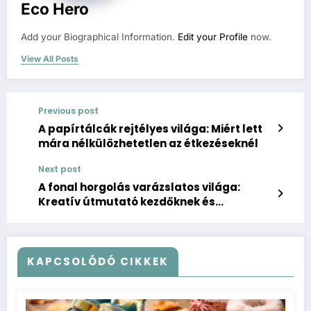
Eco Hero
Add your Biographical Information.
Edit your Profile
now.
View All Posts
Previous post
A papírtálcák rejtélyes világa: Miért lett
mára nélkülözhetetlen az étkezéseknél
Next post
A fonal horgolás varázslatos világa:
Kreatív útmutató kezdőknek és
haladóknak
KAPCSOLÓDÓ CIKKEK