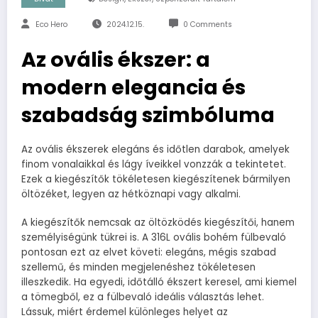
Eco Hero
2024.12.15.
0 Comments
Az ovális ékszer: a
modern elegancia és
szabadság szimbóluma
Az ovális ékszerek elegáns és időtlen darabok, amelyek
finom vonalaikkal és lágy íveikkel vonzzák a tekintetet.
Ezek a kiegészítők tökéletesen kiegészítenek bármilyen
öltözéket, legyen az hétköznapi vagy alkalmi.
A kiegészítők nemcsak az öltözködés kiegészítői, hanem
személyiségünk tükrei is. A 316L ovális bohém fülbevaló
pontosan ezt az elvet követi: elegáns, mégis szabad
szellemű, és minden megjelenéshez tökéletesen
illeszkedik. Ha egyedi, időtálló ékszert keresel, ami kiemel
a tömegből, ez a fülbevaló ideális választás lehet.
Lássuk, miért érdemel különleges helyet az