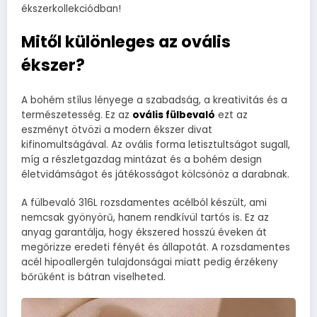
ékszerkollekciódban!
Mitől különleges az ovális
ékszer?
A bohém stílus lényege a szabadság, a kreativitás és a
természetesség. Ez az
ovális fülbevaló
ezt az
eszményt ötvözi a modern ékszer divat
kifinomultságával. Az ovális forma letisztultságot sugall,
míg a részletgazdag mintázat és a bohém design
életvidámságot és játékosságot kölcsönöz a darabnak.
A fülbevaló 316L rozsdamentes acélból készült, ami
nemcsak gyönyörű, hanem rendkívül tartós is. Ez az
anyag garantálja, hogy ékszered hosszú éveken át
megőrizze eredeti fényét és állapotát. A rozsdamentes
acél hipoallergén tulajdonságai miatt pedig érzékeny
bőrűként is bátran viselheted.