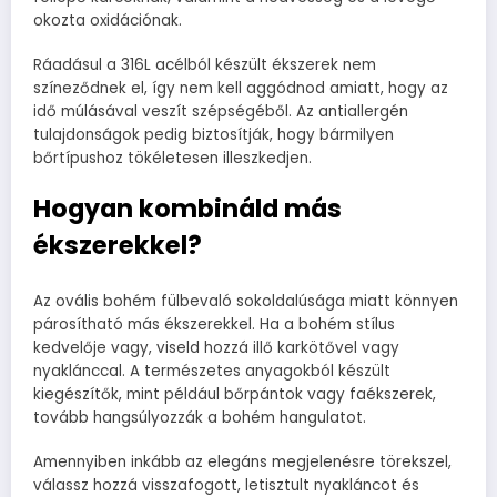
okozta oxidációnak.
Ráadásul a 316L acélból készült ékszerek nem
színeződnek el, így nem kell aggódnod amiatt, hogy az
idő múlásával veszít szépségéből. Az antiallergén
tulajdonságok pedig biztosítják, hogy bármilyen
bőrtípushoz tökéletesen illeszkedjen.
Hogyan kombináld más
ékszerekkel?
Az ovális bohém fülbevaló sokoldalúsága miatt könnyen
párosítható más ékszerekkel. Ha a bohém stílus
kedvelője vagy, viseld hozzá illő karkötővel vagy
nyaklánccal. A természetes anyagokból készült
kiegészítők, mint például bőrpántok vagy faékszerek,
tovább hangsúlyozzák a bohém hangulatot.
Amennyiben inkább az elegáns megjelenésre törekszel,
válassz hozzá visszafogott, letisztult nyakláncot és