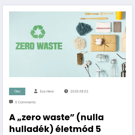
Öko
Eco Hero
2025.08.02.
0 Comments
A „zero waste” (nulla
hulladék) életmód 5