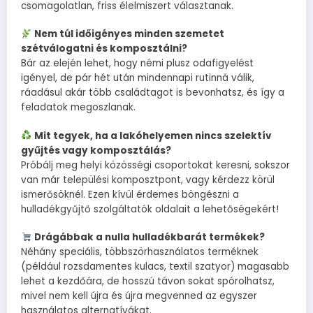
csomagolatlan, friss élelmiszert választanak.
Nem túl időigényes minden szemetet
szétválogatni és komposztálni?
Bár az elején lehet, hogy némi plusz odafigyelést
igényel, de pár hét után mindennapi rutinná válik,
ráadásul akár több családtagot is bevonhatsz, és így a
feladatok megoszlanak.
Mit tegyek, ha a lakóhelyemen nincs szelektív
gyűjtés vagy komposztálás?
Próbálj meg helyi közösségi csoportokat keresni, sokszor
van már települési komposztpont, vagy kérdezz körül
ismerősöknél. Ezen kívül érdemes böngészni a
hulladékgyűjtő szolgáltatók oldalait a lehetőségekért!
Drágábbak a nulla hulladékbarát termékek?
Néhány speciális, többszörhasználatos terméknek
(például rozsdamentes kulacs, textil szatyor) magasabb
lehet a kezdőára, de hosszú távon sokat spórolhatsz,
mivel nem kell újra és újra megvenned az egyszer
használatos alternatívákat.