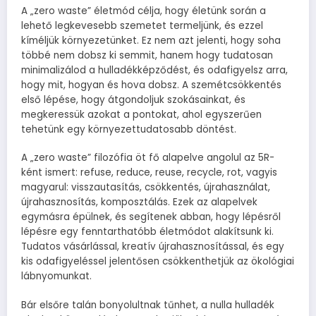
A „zero waste” életmód célja, hogy életünk során a
lehető legkevesebb szemetet termeljünk, és ezzel
kíméljük környezetünket. Ez nem azt jelenti, hogy soha
többé nem dobsz ki semmit, hanem hogy tudatosan
minimalizálod a hulladékképződést, és odafigyelsz arra,
hogy mit, hogyan és hova dobsz. A szemétcsökkentés
első lépése, hogy átgondoljuk szokásainkat, és
megkeressük azokat a pontokat, ahol egyszerűen
tehetünk egy környezettudatosabb döntést.
A „zero waste” filozófia öt fő alapelve angolul az 5R-
ként ismert: refuse, reduce, reuse, recycle, rot, vagyis
magyarul: visszautasítás, csökkentés, újrahasználat,
újrahasznosítás, komposztálás. Ezek az alapelvek
egymásra épülnek, és segítenek abban, hogy lépésről
lépésre egy fenntarthatóbb életmódot alakítsunk ki.
Tudatos vásárlással, kreatív újrahasznosítással, és egy
kis odafigyeléssel jelentősen csökkenthetjük az ökológiai
lábnyomunkat.
Bár elsőre talán bonyolultnak tűnhet, a nulla hulladék