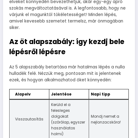
elveket könnyedén bevezethetjük, akár egy-egy apró
szokás megváltoztatásával is. A legfontosabb, hogy ne
várjunk el magunktól tökéletességet! Minden lépés,
amivel kevesebb szemetet termelsz, már önmagában
siker.
Az öt alapszabály: így kezdj bele
lépésről lépésre
Az 5 alapszabály betartása már hatalmas lépés a nulla
hulladék felé. Nézzük meg, pontosan mit is jelentenek
ezek, és hogyan alkalmazhatod őket könnyedén:
Alapelv
Jelentése
Napi tipp
Kerüld el a
felesleges
dolgokat
Mondj nemet a
Visszautasítás
(szórólap, egyszer
nejlonzacskóra!
használatos
holmi)