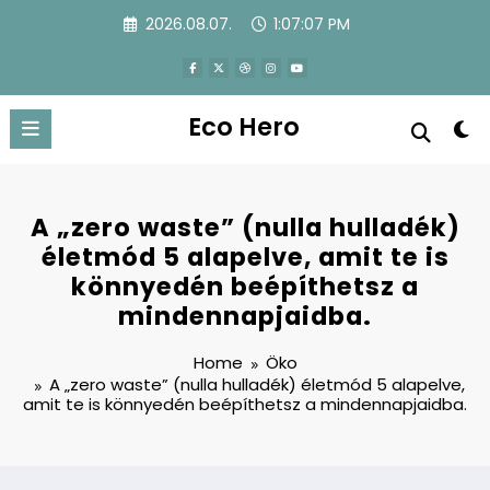
Skip
2026.08.07.
1:07:08 PM
to
content
Eco Hero
A „zero waste” (nulla hulladék)
életmód 5 alapelve, amit te is
könnyedén beépíthetsz a
mindennapjaidba.
Home
Öko
A „zero waste” (nulla hulladék) életmód 5 alapelve,
amit te is könnyedén beépíthetsz a mindennapjaidba.