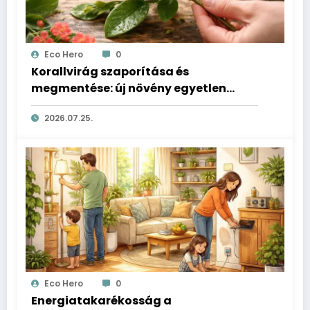
Eco Hero
0
Korallvirág szaporítása és
megmentése: új növény egyetlen
hajtásból
2026.07.25.
Eco Hero
0
Energiatakarékosság a