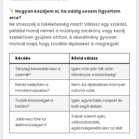
Hogyan kezdjem el, ha eddig sosem figyeltem
erre?
Ne stresszelj a tökéletesség miatt! Válassz egy szokást,
például mondj nemet a műanyag zacskóra, vagy kezdj
szelektíven gyűjteni otthon. A sikerélmény gyorsan
motivál majd, hogy további lépéseket is megtegyél.
Kérdés
Rövid válasz
Tényleg kevesebb lesz a
Igen, már pár hét után
szemét?
látványos a különbség!
Nehéz beépíteni a
Nem, kis lépésekben könnyen
mindennapokba?
rutinná válik.
Tudok közösséget is
Igen, egyre több csoport és
találni?
bolt segít ebben.
Sokak szerint igen,
Jobb lesz tőle az
változatosabb,
életminőségem?
egészségesebb lesz az élet.