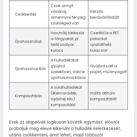
Csak annyit
vásárolj,
Készíts
Csökkentés
amennyire tényleg
bevásárlólistát!
szükséged van
Használj többször
Cseréld le a PET
is tárgyakat, pl.
palackot
Újrahasználat
textil szatyor,
újratölthető
kulacs
kulacsra!
A hulladékokat
gyűjtsd
Gyűjtsd szét a
Újrahasznosítás
szelektíven, add le
papírt, műanyagot!
újrahasznosításra
A zöldhulladékot
(ételmaradék,
Indíts otthoni
Komposztálás
tojáshéj stb.)
komposztálót!
komposztáld
Ezek az alapelvek logikusan követik egymást: először
próbáljuk meg eleve elkerülni a hulladék keletkezését,
utána csökkenteni, amit lehet, majd többször