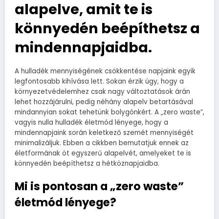
alapelve, amit te is
könnyedén beépíthetsz a
mindennapjaidba.
A hulladék mennyiségének csökkentése napjaink egyik
legfontosabb kihívása lett. Sokan érzik úgy, hogy a
környezetvédelemhez csak nagy változtatások árán
lehet hozzájárulni, pedig néhány alapelv betartásával
mindannyian sokat tehetünk bolygónkért. A „zero waste”,
vagyis nulla hulladék életmód lényege, hogy a
mindennapjaink során keletkező szemét mennyiségét
minimalizáljuk. Ebben a cikkben bemutatjuk ennek az
életformának öt egyszerű alapelvét, amelyeket te is
könnyedén beépíthetsz a hétköznapjaidba.
Mi is pontosan a „zero waste”
életmód lényege?