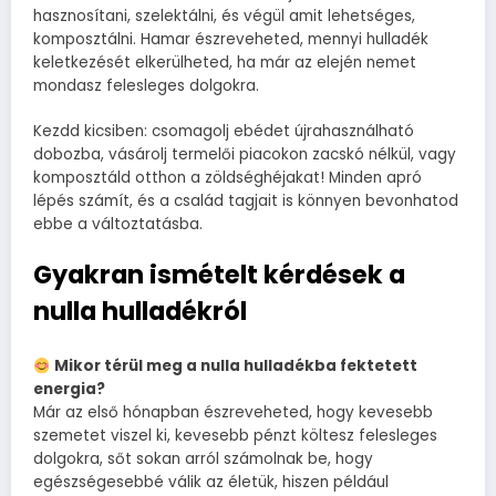
hasznosítani, szelektálni, és végül amit lehetséges,
komposztálni. Hamar észreveheted, mennyi hulladék
keletkezését elkerülheted, ha már az elején nemet
mondasz felesleges dolgokra.
Kezdd kicsiben: csomagolj ebédet újrahasználható
dobozba, vásárolj termelői piacokon zacskó nélkül, vagy
komposztáld otthon a zöldséghéjakat! Minden apró
lépés számít, és a család tagjait is könnyen bevonhatod
ebbe a változtatásba.
Gyakran ismételt kérdések a
nulla hulladékról
Mikor térül meg a nulla hulladékba fektetett
energia?
Már az első hónapban észreveheted, hogy kevesebb
szemetet viszel ki, kevesebb pénzt költesz felesleges
dolgokra, sőt sokan arról számolnak be, hogy
egészségesebbé válik az életük, hiszen például