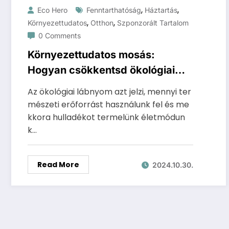
,
,
Eco Hero
Fenntarthatóság
Háztartás
,
,
Környezettudatos
Otthon
Szponzorált Tartalom
0 Comments
Környezettudatos mosás:
Hogyan csökkentsd ökológiai
lábnyomod
Az ökológiai lábnyom azt jelzi, mennyi ter
mészeti erőforrást használunk fel és me
kkora hulladékot termelünk életmódun
k…
Read More
2024.10.30.