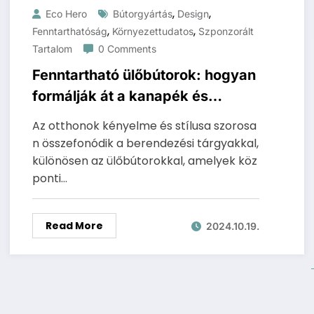
,
,
Eco Hero
Bútorgyártás
Design
,
,
Fenntarthatóság
Környezettudatos
Szponzorált
Tartalom
0 Comments
Fenntartható ülőbútorok: hogyan
formálják át a kanapék és
sarokkanapék a
Az otthonok kényelme és stílusa szorosa
környezettudatos
n összefonódik a berendezési tárgyakkal,
lakberendezést?
különösen az ülőbútorokkal, amelyek köz
ponti…
Read More
2024.10.19.