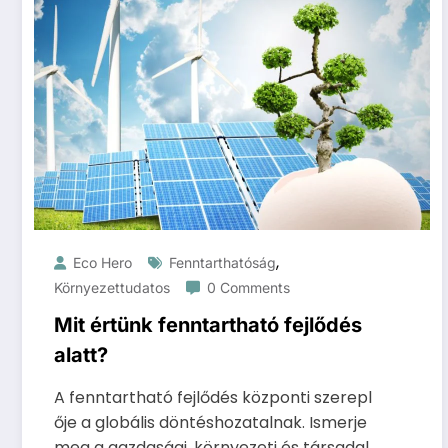
,
Eco Hero
Fenntarthatóság
Környezettudatos
0 Comments
Mit értünk fenntartható fejlődés
alatt?
A fenntartható fejlődés központi szerepl
ője a globális döntéshozatalnak. Ismerje
meg a gazdasági, környezeti és társadal