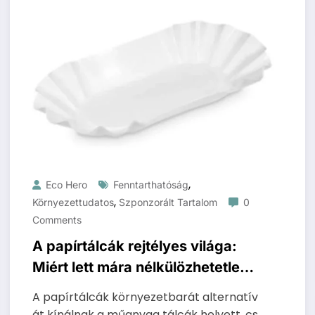
,
Eco Hero
Fenntarthatóság
,
Környezettudatos
Szponzorált Tartalom
0
Comments
A papírtálcák rejtélyes világa:
Miért lett mára nélkülözhetetlen
az étkezéseknél
A papírtálcák környezetbarát alternatív
át kínálnak a műanyag tálcák helyett, cs