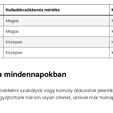
Hulladékcsökkenés mértéke
Magas
Magas
Közepes
Közepes
 a mindennapokban
tvédelmi szabályok vagy komoly áldozatok jelenti
zegyűjtöttünk három olyan ötletet, amivel már holn