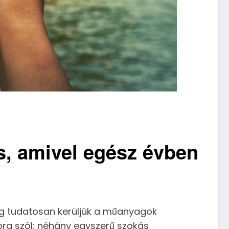
s, amivel egész évben
g tudatosan kerüljük a műanyagok
pra szól: néhány egyszerű szokás