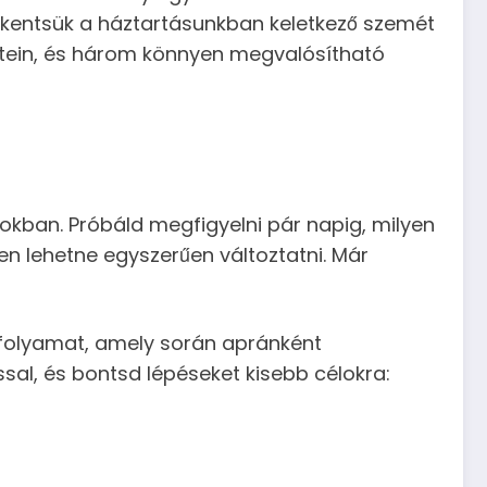
kkentsük a háztartásunkban keletkező szemét
tein, és három könnyen megvalósítható
okban. Próbáld megfigyelni pár napig, milyen
en lehetne egyszerűen változtatni. Már
 folyamat, amely során apránként
sal, és bontsd lépéseket kisebb célokra: