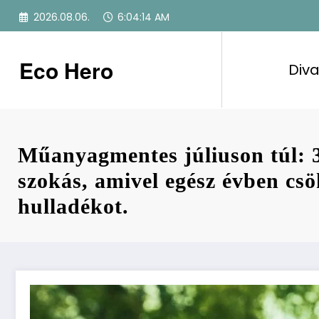
Skip
2026.08.06.
6:04:15 AM
to
content
Eco Hero
Diva
Műanyagmentes júliuson túl: 
szokás, amivel egész évben cs
hulladékot.