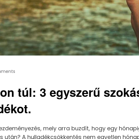
mments
n túl: 3 egyszerű szoká
dékot.
ezdeményezés, mely arra buzdít, hogy egy hónapi
lius után? A hulladékcsökkentés nem egyetlen hóna