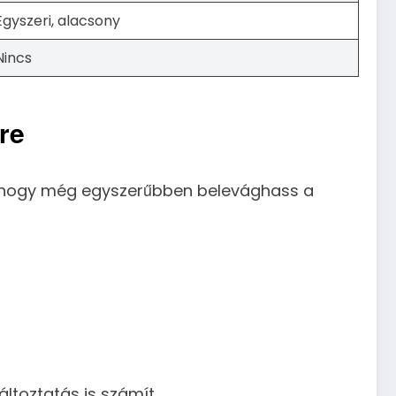
Egyszeri, alacsony
Nincs
re
t, hogy még egyszerűbben belevághass a
áltoztatás is számít.