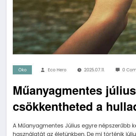
Öko
Eco Hero
2025.07.11.
0 Co
Műanyagmentes júliuso
csökkentheted a hulla
A Műanyagmentes Július egyre népszerűbb k
használatát az életünkben. De mi történik jú