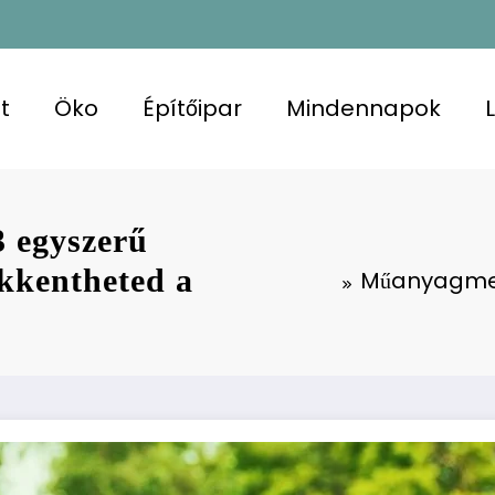
t
Öko
Építőipar
Mindennapok
3 egyszerű
ökkentheted a
Műanyagment