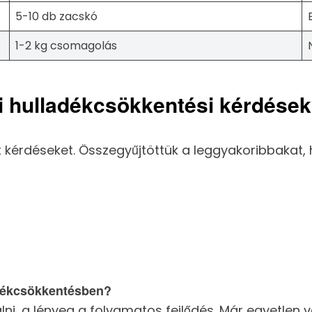
5-10 db zacskó
1-2 kg csomagolás
i hulladékcsökkentési kérdések
t kérdéseket. Összegyűjtöttük a leggyakoribbaka
adékcsökkentésben?
ni, a lényeg a folyamatos fejlődés. Már egyetlen v