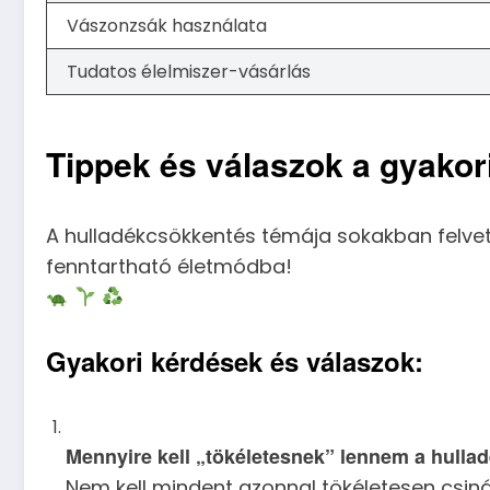
Vászonzsák használata
Tudatos élelmiszer-vásárlás
Tippek és válaszok a gyakor
A hulladékcsökkentés témája sokakban felve
fenntartható életmódba!
Gyakori kérdések és válaszok:
Mennyire kell „tökéletesnek” lennem a hull
Nem kell mindent azonnal tökéletesen csinál