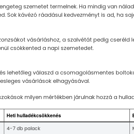
ngeteg szemetet termelnek. Ha mindig van nálad 
d. Sok kávézó ráadásul kedvezményt is ad, ha sajá
onzsákot vásárláshoz, a szalvétát pedig cseréld 
enül csökkented a napi szemetedet.
át és lehetőleg válaszd a csomagolásmentes bolto
elesleges vásárlások elhagyásával.
 szokások milyen mértékben járulnak hozzá a hull
Heti hulladékcsökkenés
4-7 db palack