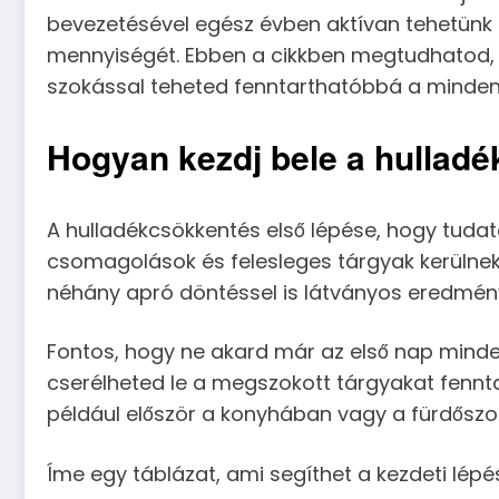
bevezetésével egész évben aktívan tehetünk 
mennyiségét. Ebben a cikkben megtudhatod, 
szokással teheted fenntarthatóbbá a minden
Hogyan kezdj bele a hullad
A hulladékcsökkentés első lépése, hogy tuda
csomagolások és felesleges tárgyak kerülnek 
néhány apró döntéssel is látványos eredményt
Fontos, hogy ne akard már az első nap minde
cserélheted le a megszokott tárgyakat fennta
például először a konyhában vagy a fürdőszo
Íme egy táblázat, ami segíthet a kezdeti lépé