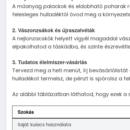
A műanyag palackok és eldobható poharak re
felesleges hulladéktól óvod meg a környezete
2. Vászonzsákok és újraszalvéták
A nejlonzacskók helyett vigyél magaddal vász
elpakolhatod a táskádba, és szinte észrevétl
3. Tudatos élelmiszer-vásárlás
Tervezd meg a heti menüt, írj bevásárlólist
hulladékot termelsz, de pénzt is spórolsz a f
Az alábbi táblázatban láthatod, hogy ezek a
Szokás
Saját kulacs használata