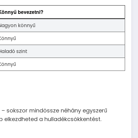
Könnyű bevezetni?
Nagyon könnyű
Könnyű
Haladó szint
Könnyű
k – sokszor mindössze néhány egyszerű
ap elkezdheted a hulladékcsökkentést.