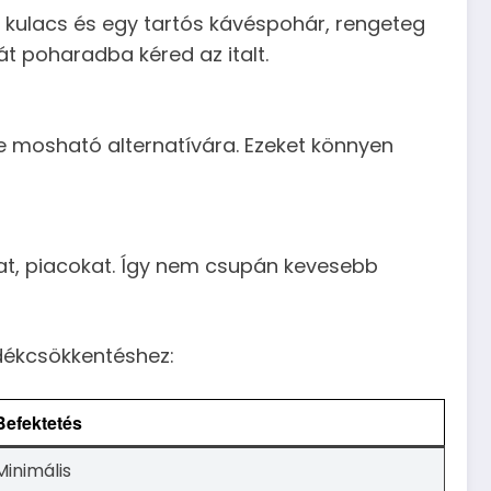
kulacs és egy tartós kávéspohár, rengeteg
t poharadba kéred az italt.
le mosható alternatívára. Ezeket könnyen
kat, piacokat. Így nem csupán kevesebb
adékcsökkentéshez:
Befektetés
Minimális