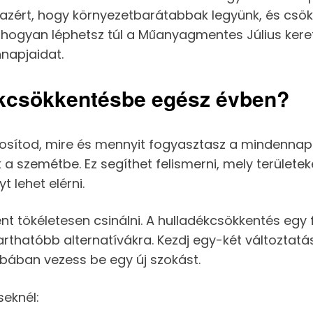
azért, hogy környezetbarátabbak legyünk, és csö
hogyan léphetsz túl a Műanyagmentes Július kere
napjaidat.
ékcsökkentésbe egész évben?
tosítod, mire és mennyit fogyasztasz a mindennap
a szemétbe. Ez segíthet felismerni, mely területek
 lehet elérni.
nt tökéletesen csinálni. A hulladékcsökkentés egy
rthatóbb alternatívákra. Kezdj egy-két változtatás
bában vezess be egy új szokást.
seknél: